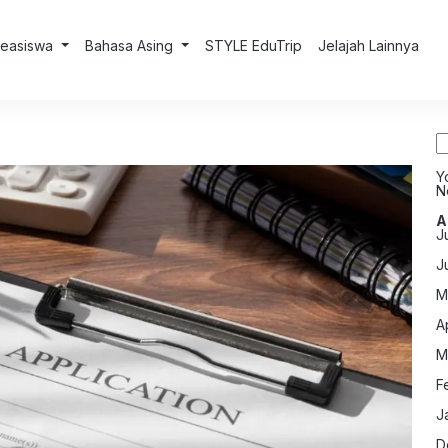
Beasiswa
Bahasa Asing
STYLE EduTrip
Jelajah Lainnya
S
fo
Y
N
A
J
J
M
A
M
F
J
D