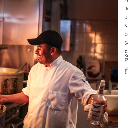
F
J
D
N
O
S
C
K
(
U
(