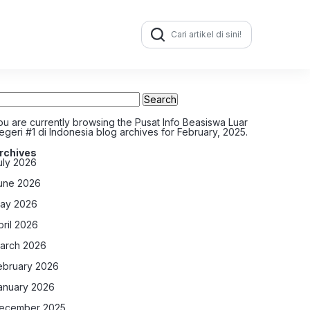
Search
for:
earch
r:
ou are currently browsing the
Pusat Info Beasiswa Luar
egeri #1 di Indonesia
blog archives for February, 2025.
rchives
uly 2026
une 2026
ay 2026
pril 2026
arch 2026
ebruary 2026
anuary 2026
ecember 2025