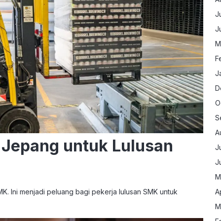
J
J
M
F
J
D
O
S
A
i Jepang untuk Lulusan
J
J
M
K. Ini menjadi peluang bagi pekerja lulusan SMK untuk
A
M