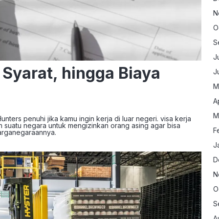
N
O
S
J
 Syarat, hingga Biaya
J
M
A
M
ters penuhi jika kamu ingin kerja di luar negeri. visa kerja
suatu negara untuk mengizinkan orang asing agar bisa
F
warganegaraannya.
J
D
N
O
S
A