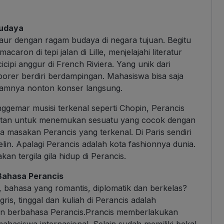
Budaya
baur dengan ragam budaya di negara tujuan. Begitu
acaron di tepi jalan di Lille, menjelajahi literatur
icipi anggur di French Riviera. Yang unik dari
porer berdiri berdampingan. Mahasiswa bisa saja
alamnya nonton konser langsung.
ggemar musisi terkenal seperti Chopin, Perancis
litan untuk menemukan sesuatu yang cocok dengan
masakan Perancis yang terkenal. Di Paris sendiri
elin. Apalagi Perancis adalah kota fashionnya dunia.
 tergila gila hidup di Perancis.
 Bahasa Perancis
s, bahasa yang romantis, diplomatik dan berkelas?
is, tinggal dan kuliah di Perancis adalah
an berbahasa Perancis.Prancis memberlakukan
hasiswa internasional. Selain sudah memiliki bekal