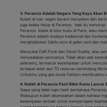
3. Perancis Adalah Negara Yang Kaya Akan 
Kuliah di luar negeri berarti menyelam dan ber
juga ketika hidup di Perancis. baik itu mencicipi m
Perancis klasik di toko buku di Paris, atau menc
Perancis adalah budaya tradisional dan kontem
menghabiskan Sabtu sore di galeri seni dan m
Menyukai Daft Punk dan David Guetta, atau pen
menyediakan semuanya. Tidak akan ada keseu
seleramu, termasuk kesempatan untuk mencoba 
terdapat lebih dari 70 restoran berbintang Mich
Untukmu yang gila dunia Fashion membuatmu akan
4. Kuliah di Perancis Pasti Bikin Kamu Lancar
Siapa yang tidak ingin fasih berbahasa Peranci
Walaupun kuliah disampaikan dalam bahasa Inggr
kesempatan terbaik untuk mempertajam keahli
syarat kemampuan bahasa Prancis bagi calon ma