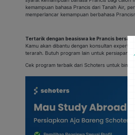
kemampuan bahasa Prancis dari Tanah Air, pe
memperlancar kemampuan berbahasa Prancis
Tertarik dengan
beasiswa ke Prancis bersam
Kamu akan dibantu dengan
konsultan expert S
terarah. Butuh program lain untuk persiapan da
Cek program terbaik dari Schoters
untuk bimbin