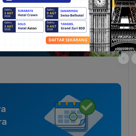
wa
ra