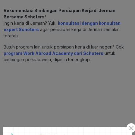
Rekomendasi Bimbingan Persiapan Kerja di Jerman
Bersama Schoters!
Ingin kerja di Jerman? Yuk,
konsultasi dengan konsultan
expert Schoters
agar persiapan kerja di Jerman semakin
terarah.
Butuh program lain untuk persiapan kerja di luar negeri? Cek
program Work Abroad Academy dari Schoters
untuk
bimbingan persiapanmu, dijamin terlengkap.