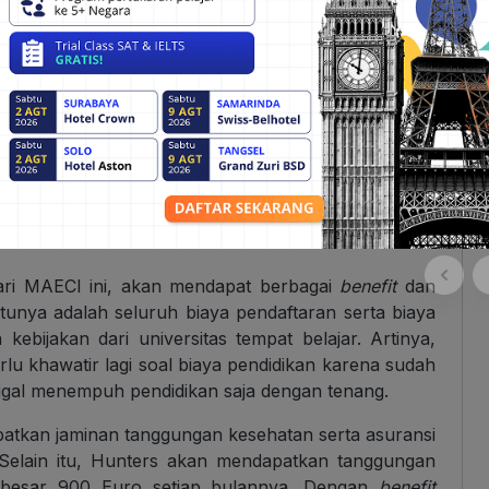
rkonsultasi lebih lanjut dengan konsultan expert?
 memilih universitas, beasiswa, persyaratan dokumen
ar Negeri”
di bawah ini dan kamu bisa bebas tanya
ari MAECI ini, akan mendapat berbagai
benefit
dan
tunya adalah seluruh biaya pendaftaran serta biaya
 kebijakan dari universitas tempat belajar. Artinya,
lu khawatir lagi soal biaya pendidikan karena sudah
ggal menempuh pendidikan saja dengan tenang.
atkan jaminan tanggungan kesehatan serta asuransi
 Selain itu, Hunters akan mendapatkan tanggungan
 sebesar 900 Euro setiap bulannya. Dengan
benefit