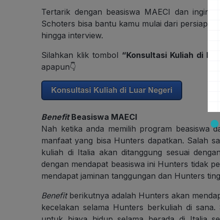
Tertarik dengan beasiswa MAECI dan ingin be
Schoters bisa bantu kamu mulai dari persiapan
hingga interview.
Silahkan klik tombol
“Konsultasi Kuliah di Lu
apapun👇
Benefit
B
easiswa
MAECI
Nah ketika anda memilih program beasiswa d
manfaat yang bisa Hunters dapatkan. Salah sa
kuliah di Italia akan ditanggung sesuai dengan
dengan mendapat beasiswa ini Hunters tidak per
mendapat jaminan tanggungan dan Hunters tin
Benefit
berikutnya adalah Hunters akan mendap
kecelakan selama Hunters berkuliah di sana.
untuk biaya hidup selama berada di Italia