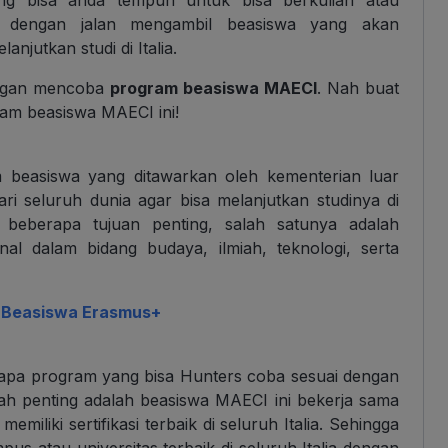
ya dengan jalan mengambil beasiswa yang akan
jutkan studi di Italia.
engan mencoba
program beasiswa MAECI
. Nah buat
ram beasiswa MAECI ini!
easiswa yang ditawarkan oleh kementerian luar
dari seluruh dunia agar bisa melanjutkan studinya di
i beberapa tujuan penting, salah satunya adalah
al dalam bidang budaya, ilmiah, teknologi, serta
n Beasiswa Erasmus+
apa program yang bisa Hunters coba sesuai dengan
lah penting adalah beasiswa MAECI ini bekerja sama
iliki sertifikasi terbaik di seluruh Italia. Sehingga
us atau universitas terbaik di seluruh Italia dengan