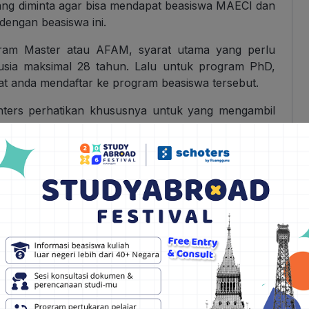
yang diminta agar bisa mendapat beasiswa MAECI dan
 dengan beasiswa ini.
gram Master atau AFAM, syarat utama yang perlu
rusia maksimal 28 tahun. Lalu untuk program PhD,
at anda mendaftar ke program beasiswa tersebut.
nters perhatikan khususnya untuk yang mengambil
is maka Hunters harus menyertakan sertifikat tes
ngan standar dari Common European Framework of
ambil program studi dengan bahasa pengantar
akan sertifikat tes berbahasa Italia dengan level
g sudah ditetapkan. Selain itu beberapa dokumen
nya seperti Recommendation Letter dari kampus S-1,
demik, surat persetujuan, serta ijazah resmi yang
ang PhD di Italia