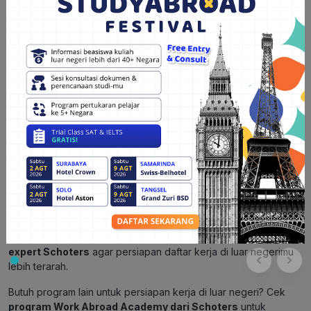
4. Pembayaran bonus untuk calon kandidat yang berhasil lulus
ujian bahasa Jerman level A2 dan level B1 pertama (tidak
mengulang), masing-masing mendapatkan bonus €250.
5. Buku pelatihan dan instruktur bahasa Jerman.
6. Visa kerja dan tiket keberangkatan dari Jakarta ke Jerman.
7. Perawat akan menanggung biaya penuh atau sebagian dari
penginapan, tergantung perjanjian kerja antara pemberi kerja
dan pekerja migran Indonesia. Pekerja migran Indonesia yang
telah lulus Lisensi Profesi Perawat di Jerman dapat membawa
keluarganya untuk tinggal di Jerman.
Rekomendasi bimbingan persiapan G to G Jerman
Ingin lolos G to G Jerman? Yuk
konsultasi dengan konsultan
expert Schoters
agar persiapan daftar kerja di luar negerimu
lebih terarah.
Butuh program lain untuk persiapan kerja di luar negeri? Cek
program Work Abroad Academy dari Schoters
untuk