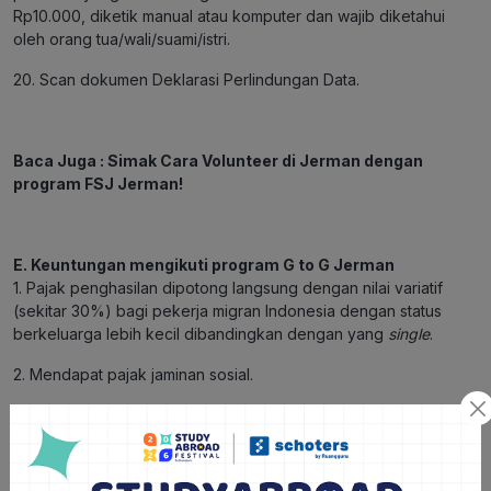
Rp10.000, diketik manual atau komputer dan wajib diketahui
oleh orang tua/wali/suami/istri.
20. Scan dokumen Deklarasi Perlindungan Data.
Baca Juga :
Simak Cara Volunteer di Jerman dengan
program FSJ Jerman!
E. Keuntungan mengikuti program G to G Jerman
1. Pajak penghasilan dipotong langsung dengan nilai variatif
(sekitar 30%) bagi pekerja migran Indonesia dengan status
berkeluarga lebih kecil dibandingkan dengan yang
single
.
2. Mendapat pajak jaminan sosial.
3. Pekerja migran Indonesia yang membayarkan iuran aktif
minimal 5 tahun, memiliki hak mendapatkan pensiun bulanan
setelah berusia 67 tahun di Indonesia atau di Jerman.