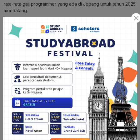
rata-rata gaji programmer yang ada di Jepang untuk tahun 2025
mendatang.
Rekomendasi Bimbingan Persiapan
Kerja di Jepang
Ingin jadi programmer di Jepang? Yuk,
konsultasi dengan
konsultan expert Schoters
agar persiapan kerja di luar
negerimu makin terarah.
Butuh program lain untuk persiapan kerja di luar negeri? Cek
program Work Abroad Academy dari Schoters
untuk
bimbingan persiapanmu, dijamin terlengkap.
Bagikan artikel ini:
Kalender Beasiswa