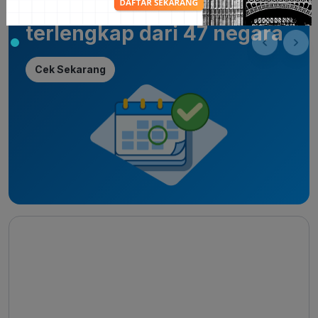
Temukan 1000+ beasiswa
terlengkap dari 47 negara
Cek Sekarang