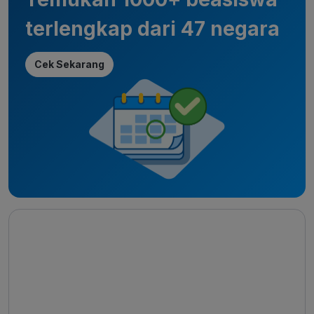
terlengkap dari 47 negara
Cek Sekarang