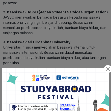
pesawat.
2. Beasiswa JASSO (Japan Student Services Organization)
JASSO menawarkan berbagai beasiswa kepada mahasiswa
internasional yang ingin belajar di Jepang. Beasiswa ini
mencakup pembebasan biaya kuliah, bantuan biaya hidup, dan
tunjangan bulanan.
3. Beasiswa dari Hiroshima University
Universitas ini juga menyediakan beasiswa internal untuk
mahasiswa internasional. Beasiswa ini dapat mencakup
pembebasan biaya kuliah, bantuan biaya hidup, atau tunjangan
penelitian.
Dengan mengikuti beasiswa yang sesuai, pelajar asal Indonesia
memiliki kesempatan untuk mewujudkan impian mereka untuk
belajar di Hiroshima University dan mendapatkan pendidikan
berkualitas di Jepang.
Dalam kesimpulan, Hiroshima University adalah salah satu
universitas terkemuka di Jepang yang menawarkan pendidikan
berkualitas dan peluang penelitian yang menarik. Dengan