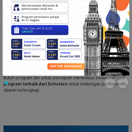
peringkat yang tinggi, lokasi kampus yang strategis, jenjang
pendidikan yang beragam, jurusan dan fakultas yang lengkap,
serta opsi beasiswa yang tersedia bagi pelajar asal Indonesia,
Hiroshima University menjadi destinasi menarik bagi mereka
yang ingin mengejar pendidikan tinggi di Jepang.
Rekomendasi Bimbingan Lolos
Hiroshima University
Ingin lolos ke Hiroshima University? Yuk
konsultasi dengan
konsultan expert Schoters
agar kamu lebih tahu informasi
selengkapnya bersama Schoters!
Butuh program lain untuk persiapan menembus beasiswa? Cek
program terbaik dari Schoters
untuk bimbingan persiapanmu,
dijamin terlengkap.