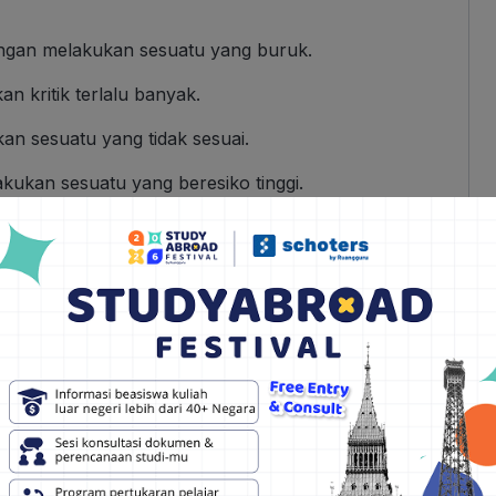
gan melakukan sesuatu yang buruk.
n kritik terlalu banyak.
n sesuatu yang tidak sesuai.
kukan sesuatu yang beresiko tinggi.
n Channel Youtube Ini
tau keluar.