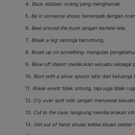
4
.
Back stabber
:
orang yang menghianati.
5
.
Be in someone shoes
: berempati dengan orang
6
.
Beat around the bush
: jangan bertele-tele.
7
.
Break a leg
: semoga beruntung.
8
.
Brush up on something
:
mengulas pengetahuan
9
.
Blow off steam
: melakukan sesuatu sebagai p
10
.
Born with a silver spoon
: lahir dari keluarga
11
.
Break event
:
tidak untung, tapi juga tidak rugi
12
.
Cry over spilt milk
:
jangan menyesali sesuatu 
13
.
Cut to the case
:
langsung membicarakan inti
14
.
Get out of hand
: situasi ketika situasi sekitar