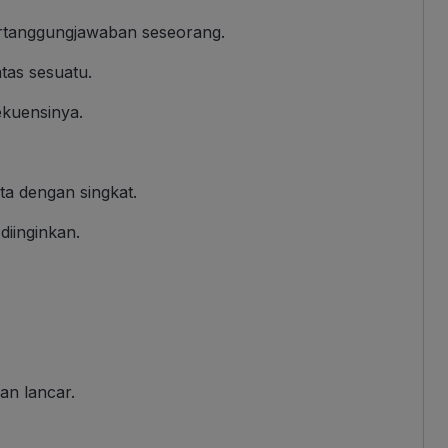
ertanggungjawaban seseorang.
as sesuatu.
ekuensinya.
ta dengan singkat.
iinginkan.
an lancar.