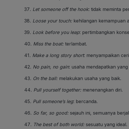
37
.
Let someone off the hook
: tidak meminta p
38
.
Loose your touch
:
kehilangan kemampuan at
39
.
Look before you leap
: pertimbangkan kons
40
.
Miss the boat
:
terlambat.
41
.
Make a long story short
: menyampaikan ceri
42
.
No pain, no gain
: usaha mendapatkan yang d
43
.
On the ball:
melakukan usaha yang baik.
44
.
Pull yourself together:
menenangkan diri.
45
.
Pull someone’s leg
: bercanda.
46
.
So far, so good
:
sejauh ini, semuanya berjal
47
.
The best of both world
:
sesuatu yang ideal.