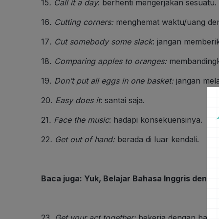
15
.
Call it a day
: berhenti mengerjakan sesuatu.
16
.
Cutting corners
:
menghemat waktu/uang den
17
.
Cut somebody some slack
: jangan memberika
18
.
Comparing apples to oranges
:
membandingka
19
.
Don’t put all eggs in one basket
:
jangan mela
20
.
Easy does it
: santai saja.
21
.
Face the music
: hadapi konsekuensinya.
22
.
Get out of hand
:
berada di luar kendali.
Baca juga:
Yuk, Belajar Bahasa Inggris denga
23
.
Get your act together:
bekerja dengan baik a