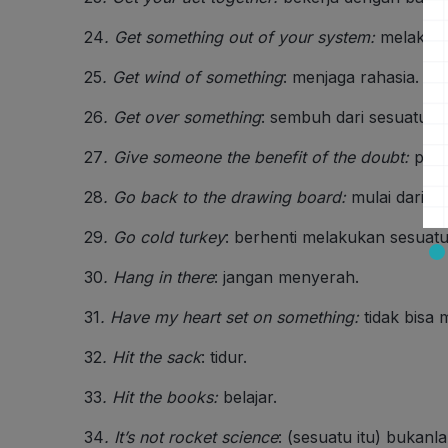
24
.
Get something out of your system
:
melakuka
25
.
Get wind of something
: menjaga rahasia.
26
.
Get over something
: sembuh dari sesuatu.
27
.
Give someone the benefit of the doubt:
perc
28
.
Go back to the drawing board
:
mulai dari awa
29
.
Go cold turkey
: berhenti melakukan sesuat
30
.
Hang in there
: jangan menyerah.
31
.
Have my heart set on something
:
tidak bisa 
32
.
Hit the sack
: tidur.
33
.
Hit the books
:
belajar.
34
.
It’s not rocket science
: (sesuatu itu) bukanl