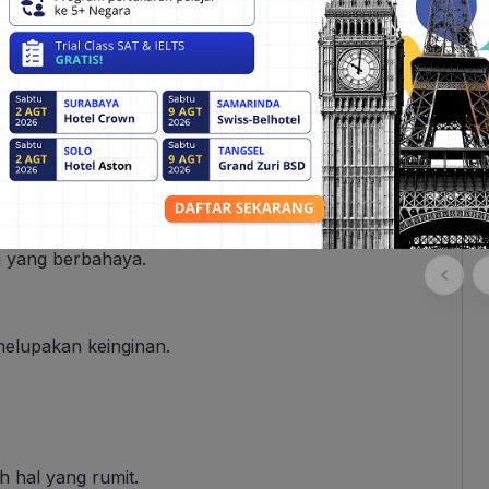
n sesuatu yang sudah lama diinginkan.
aya apa yang dikatakan orang lain.
l lagi.
u yang berbahaya.
melupakan keinginan.
ah hal yang rumit.