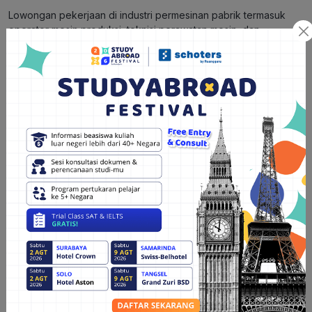
Lowongan pekerjaan di industri permesinan pabrik termasuk
operator mesin produksi, teknisi perawatan mesin, dan
supervisor lini produksi. Para pekerja di bidang ini harus memiliki
keahlian teknis dalam mengoperasikan berbagai jenis mesin
serta pengetahuan mendalam tentang proses produksi.
Rentang gaji untuk pekerja di industri ini bisa mencapai ¥150.000
hingga ¥200.000 per bulan.​ Benefit lainnya meliputi tunjangan
transportasi, akomodasi, serta peluang mendapatkan pelatihan
lebih lanjut di bidang teknologi manufaktur.
5. Jurusan Perawat Lansia (
Caregiver
)