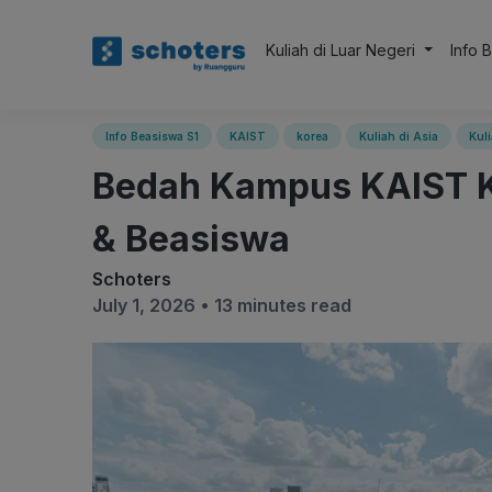
Kuliah di Luar Negeri
Info 
Info Beasiswa S1
KAIST
korea
Kuliah di Asia
Kuli
Bedah Kampus KAIST Ko
& Beasiswa
Schoters
July 1, 2026 •
13 minutes read