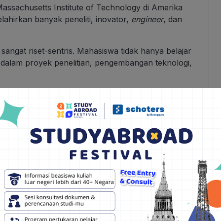
 Massachusetts Institute of Technology di Amerika
ahirkan banyak peneliti, inovator,
engineer
, dan
sangat riset-sentris. Mahasiswa tidak hanya belajar
bat dalam proyek penelitian, pengembangan teknologi,
ogi, KAIST bisa menjadi pilihan menarik karena
 mendorong mahasiswa berpikir kritis, kreatif,
unia. Dalam data riset yang tercantum pada referensi,
h dan jutaan sitasi dari berbagai bidang penelitian.
up
engineering, physics, chemistry, school of
ngineering, artificial intel