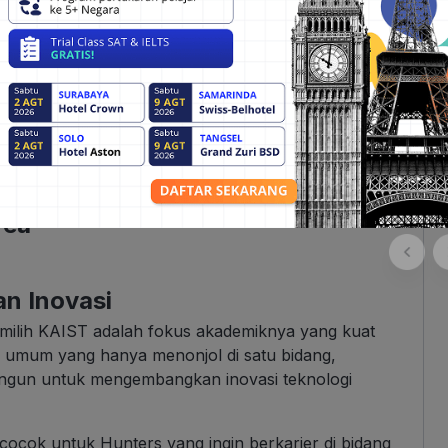
iset inilah yang membuat KAIST menjadi salah satu
ratan & Tahapan Seleksinya
rea
an Inovasi
milih KAIST adalah fokus akademiknya yang kuat
 umum yang hanya menonjol di satu bidang,
ibangun untuk mengembangkan inovasi teknologi
cocok untuk Hunters yang ingin berkarier di bidang