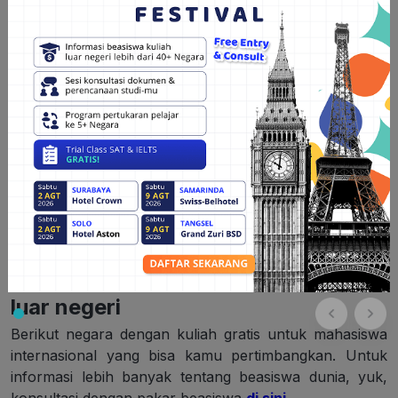
Kong Snack
hingga
Mango Bomb.
Nah, itu ida,
Hunters
, riwayat pendidikan Nagita Slavina yang
ternyata patut diacungi jempol. Jadi, gimana? Apa kamu tertarik
mengikuti jejak pendidikan Nagita Slavina?
Baca juga:
10 Negara Terbaik Buat Kuliah di Luar
Negeri
Konsultasikan persiapan kuliah ke
luar negeri
Berikut negara dengan kuliah gratis untuk mahasiswa
internasional yang bisa kamu pertimbangkan. Untuk
informasi lebih banyak tentang beasiswa dunia, yuk,