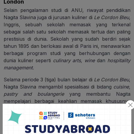
London
Selain pengalaman studi di ANU, riwayat pendidikan
Nagita Slavina juga di jurusan kuliner di
Le Cordon Bleu
,
Inggris, sebuah sekolah memasak yang terkenal
sebagai salah satu sekolah memasak tertua dan paling
prestisius di dunia. Sekolah yang sudah berdiri sejak
tahun 1895 dan berlokasi awal di Paris ini, menawarkan
berbagai program studi yang berhubungan dengan
dunia kuliner seperti
culinary arts, wine
dan
hospitality
management.
Selama periode 3 (tiga) bulan belajar di
Le Cordon Bleu
,
Nagita Slavina mengambil spesialisasi di bidang
cuisine,
pastry and boulangerie
yang membantu Nagita
mempelajari berbagai keahlian memasak khususnya
keahlian membuat kue dan roti. Pengalamannya belajar
di salah satu sekolah memasak terbaik dunia ini
membantu Nagina merintis beberapa bisnis kuliner
lainnya di luar bisnis media, seperti
Gigieat Cake
,
King