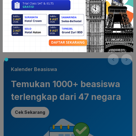
Butuh program lain untuk persiapan beasiswa dan
masuk universitas luar negeri? Cek
program terbaik
dari Schoters
untuk bimbingan persiapanmu, dijamin
terlengkap.
Bagikan artikel ini:
Kalender Beasiswa
Temukan 1000+ beasiswa
terlengkap dari 47 negara
Cek Sekarang