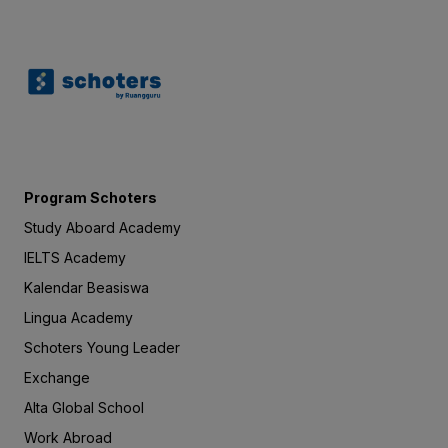
Program Schoters
Study Aboard Academy
IELTS Academy
Kalendar Beasiswa
Lingua Academy
Schoters Young Leader
Exchange
Alta Global School
Work Abroad