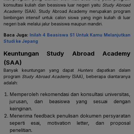
konsultasi kuliah dan beasiswa luar negeri yaitu
Study Abroad
Academy
(SAA). Study Abroad Academy merupakan program
bimbingan intensif untuk calon siswa yang ingin kuliah di luar
negeri baik melalui jalur beasiswa maupun mandiri.
Baca Juga:
Inilah 4 Beasiswa S1 Untuk Kamu Melanjutkan
Studi ke Jepang
Keuntungan Study Abroad Academy
(SAA)
Banyak keuntungan yang dapat
Hunters
dapatkan dalam
program
Study Abroad Academy
(SAA), beberapa diantaranya
adalah:
Memperoleh rekomendasi dan konsultasi universitas,
jurusan, dan beasiswa yang sesuai dengan
keinginan.
Menerima feedback penulisan dokumen persyaratan
seperti esai, motivation letter, dan proposal
penelitian.