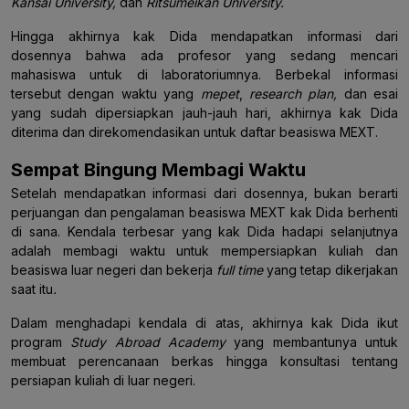
Kansai University,
dan
Ritsumeikan University.
Hingga akhirnya kak Dida mendapatkan informasi dari
dosennya bahwa ada profesor yang sedang mencari
mahasiswa untuk di laboratoriumnya. Berbekal informasi
tersebut dengan waktu yang
mepet
,
research plan,
dan esai
yang sudah dipersiapkan jauh-jauh hari, akhirnya kak Dida
diterima dan direkomendasikan untuk daftar beasiswa MEXT.
Sempat Bingung Membagi Waktu
Setelah mendapatkan informasi dari dosennya, bukan berarti
perjuangan dan pengalaman beasiswa MEXT kak Dida berhenti
di sana. Kendala terbesar yang kak Dida hadapi selanjutnya
adalah membagi waktu untuk mempersiapkan kuliah dan
beasiswa luar negeri dan bekerja
full time
yang tetap dikerjakan
saat itu
.
Dalam menghadapi kendala di atas, akhirnya kak Dida ikut
program
Study Abroad Academy
yang membantunya untuk
membuat perencanaan berkas hingga konsultasi tentang
persiapan kuliah di luar negeri.