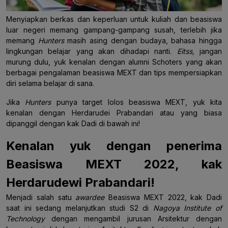
Menyiapkan berkas dan keperluan untuk kuliah dan beasiswa
luar negeri memang gampang-gampang susah, terlebih jika
memang
Hunters
masih asing dengan budaya, bahasa hingga
lingkungan belajar yang akan dihadapi nanti.
Eitss,
jangan
murung dulu, yuk kenalan dengan alumni Schoters yang akan
berbagai pengalaman beasiswa MEXT dan tips mempersiapkan
diri selama belajar di sana.
Jika
Hunters
punya target lolos beasiswa MEXT, yuk kita
kenalan dengan Herdarudei Prabandari atau yang biasa
dipanggil dengan kak Dadi di bawah ini!
Kenalan yuk dengan penerima
Beasiswa MEXT 2022, kak
Herdarudewi Prabandari!
Menjadi salah satu
awardee
Beasiswa MEXT 2022, kak Dadi
saat ini sedang melanjutkan studi S2 di
Nagoya Institute of
Technology
dengan mengambil jurusan Arsitektur dengan