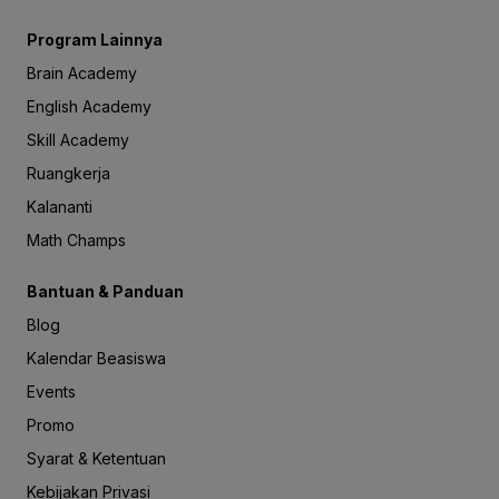
Program Lainnya
Brain Academy
English Academy
Skill Academy
Ruangkerja
Kalananti
Math Champs
Bantuan & Panduan
Blog
Kalendar Beasiswa
Events
Promo
Syarat & Ketentuan
Kebijakan Privasi