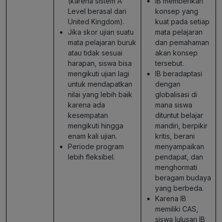
(karena sistem A
IB memberikan
Level berasal dari
konsep yang
United Kingdom).
kuat pada setiap
Jika skor ujian suatu
mata pelajaran
mata pelajaran buruk
dan pemahaman
atau tidak sesuai
akan konsep
harapan, siswa bisa
tersebut.
mengikuti ujian lagi
IB beradaptasi
untuk mendapatkan
dengan
nilai yang lebih baik
globalisasi di
karena ada
mana siswa
kesempatan
dituntut belajar
mengikuti hingga
mandiri, berpikir
enam kali ujian.
kritis, berani
Periode program
menyampaikan
lebih fleksibel.
pendapat, dan
menghormati
beragam budaya
yang berbeda.
Karena IB
memiliki CAS,
siswa lulusan IB