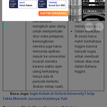
besar kemungkinan
banyak siswa
siswa akan merasa
merasa kurikulum
tertekan.
IB terasa sulit
Ketika siswa
karena intensif
memutuskan
dan
mengikuti ujian ulang
menegangkan.
untuk memperbaiki
Dalam kurikulum
skor mata pelajaran,
IB siswa harus
kemungkinan
mahir berbahasa
mereka juga harus
Inggris karena
menunda aplikasi
banyak tugas
masuk ke universitas
untuk membuat
incaran mereka
tulisan atau esai
karena waktu ujian
dalam Bahasa
ulang terkadang
Inggris.
hanya ada di
periode tertentu
(bukan setiap saat).
Baca Juga:
Ingin Kuliah di Oxford University? Intip
Fakta Menarik Jurusan Kuliahnya Yuk!