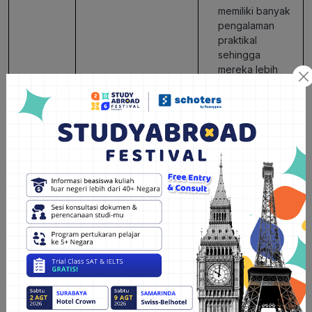
memiliki banyak
pengalaman
praktikal
sehingga
mereka lebih
dipandang oleh
universitas
ternama di dunia
dan pada
akhirnya bisa
menyelesaikan
program sarjana
dengan lebih
cepat.
Kekurangan
Jika ada ujian
Ada enam mata
susulan untuk lebih
pelajaran dan
dari satu mata
ekstrakurikuler
pelajaran dalam
yang harus
waktu yang
diambil oleh
bersamaan, maka
siswa sehingga