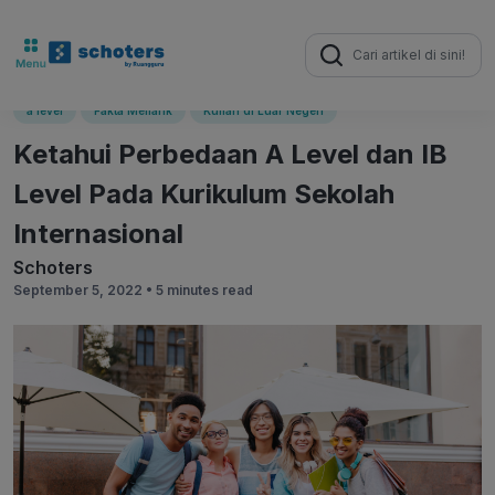
Search
for:
a level
Fakta Menarik
Kuliah di Luar Negeri
Ketahui Perbedaan A Level dan IB
Level Pada Kurikulum Sekolah
Internasional
Schoters
September 5, 2022 •
5 minutes read