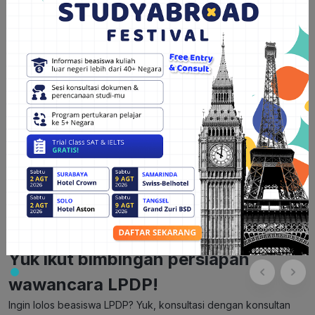
Tips persiapan wawancara LPDP yang terakhir adalah
sebaiknya tidak terlupa untuk dilakukan adalah memperbanyak
berdoa. Berdoa kepada Tuhan bisa membantu mendapat hati
dan pikiran yang lebih tenang, sehingga berdampak positif bagi
kelancaran proses wawancaramu. Selain itu, penting sekali
untuk belajar bagaimana berpikir positif setiap saat. Pastikan
sudah yakin akan berhasil dan melewati seleksi wawancara
dengan baik.
Baca Juga:
Rekomendasi Bimbingan Supaya
Lolos Beasiswa LPDP
Tertarik dengan program tersebut?
Yuk ikut bimbingan persiapan
wawancara LPDP!
Ingin lolos beasiswa LPDP? Yuk,
konsultasi dengan konsultan