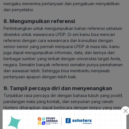
mengaku menerima pertanyaan dan pengakuan menyakitkan
dari penyeleksi.
8. Mengumpulkan referensi
Pertimbangkan untuk mengumpulkan bahan referensi sebelum
diseleksi untuk wawancara LPDP. Di sini kamu bisa mencari
referensi dengan cara wawancara dan konsultasi dengan
senior-senior yang pernah menjuarai LPDP di masa lalu. kamu
juga dapat mengumpulkan informasi, data, dan lainnya dari
berbagai sumber yang terkait dengan universitas target Anda,
negara. Semakin banyak referensi semakin punya pemahaman
dan wawasan lebih. Sehingga bisa membantu menjawab
pertanyaan apapun dengan lebih baik.
9. Tampil percaya diri dan menyenangkan
Tunjukkan rasa percaya diri dengan bahasa tubuh yang positif,
pandangan mata yang kontak, dan senyuman yang ramah.
Hunters diharapkan dapat berbicara dengan tempo yang sesuai
dan menghindari terlalu banyak filler atau kata pengisi.
10. Perbanyak berdoa dan berpikir positif