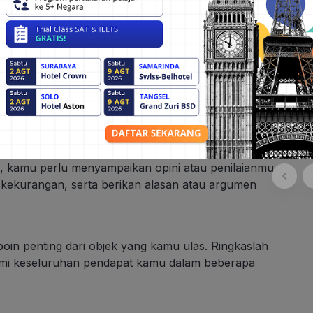
lisan yang sistematis. Susun poin-poin utama
uasi, hingga ringkasan.
n umum tentang objek yang akan kamu ulas.
n konteks umum objek tersebut.
ini, kamu perlu menyampaikan opini atau penilaianmu
n kekurangan, serta berikan alasan atau argumen
n-poin penting dari objek yang kamu ulas. Ringkaslah
mi keseluruhan pendapat kamu dalam beberapa