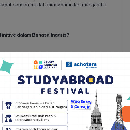
ca dapat dengan mudah memahami dan mengambil
initive dalam Bahasa Inggris?
aman, objektivitas, dan kejelasan dalam
untuk menulis
review text
:
buku, film, produk, layanan, atau apa pun yang
ami sepenuhnya tentang objek yang kamu ulas.
hnya. Jika mengulas film, tonton dari awal hingga