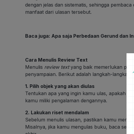
dengan jelas dan sistematis, sehingga pemba
manfaat dari ulasan tersebut.
Baca juga:
Apa saja Perbedaan Gerund dan Inf
Cara Menulis Review Text
Menulis
review text
yang baik memerlukan pemah
penyampaian. Berikut adalah langkah-langkah 
1. Pilih objek yang akan diulas
Tentukan apa yang ingin kamu ulas, apakah itu 
kamu miliki pengalaman dengannya.
2. Lakukan riset mendalam
Sebelum menulis ulasan, pastikan kamu memah
Misalnya, jika kamu mengulas buku, baca seluru
akhir.