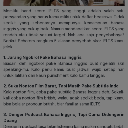
Memiliki band score IELTS yang tinggi adalah salah satu
persyaratan yang harus kamu miliki untuk daftar beasiswa. Tidak
sedikit yang sebenarnya mempunyai kemampuan bahasa
inggris yang cukup baik. Namun mendapatkan score IELTS yang
rendah atau tidak sesuai target. Nah apa saja penyebabnya?
Berikut Schoters rangkum 5 alasan penyebab skor IELTS kamu
jelek.
1. Jarang Ngobrol Pake Bahasa Inggris
Biasain deh ngobrol pake Bahasa Inggris buat ngelatih skill
speaking-mu. Kalo perlu kamu buat jadwal wajib setiap hari
untuk latihan dan kasih punishment kalo kamu langgar.
2. Suka Nonton Film Barat, Tapi Masih Pake Subtitle Indo
Kalo nonton film, coba pake subtitle Bahasa Inggris deh. Sekali-
kali coba nonton film british, walau agak sedikit beda, tapi kamu
bisa belajar pronoun british, biar familiar sama IELTS.
3. Denger Podcast Bahasa Inggris, Tapi Cuma Didengerin
Doang
Dengerin podcast bisa bikin listening kamu makin canggih. Lebih