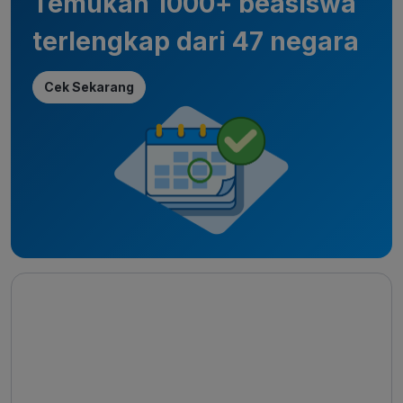
Temukan 1000+ beasiswa
terlengkap dari 47 negara
Cek Sekarang