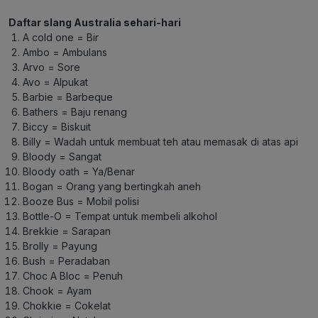
Daftar slang Australia sehari-hari
A cold one = Bir
Ambo = Ambulans
Arvo = Sore
Avo = Alpukat
Barbie = Barbeque
Bathers = Baju renang
Biccy = Biskuit
Billy = Wadah untuk membuat teh atau memasak di atas api
Bloody = Sangat
Bloody oath = Ya/Benar
Bogan = Orang yang bertingkah aneh
Booze Bus = Mobil polisi
Bottle-O = Tempat untuk membeli alkohol
Brekkie = Sarapan
Brolly = Payung
Bush = Peradaban
Choc A Bloc = Penuh
Chook = Ayam
Chokkie = Cokelat