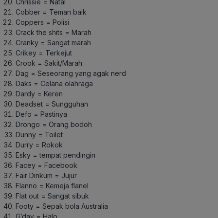
Chrissie = Natal
Cobber = Teman baik
Coppers = Polisi
Crack the shits = Marah
Cranky = Sangat marah
Crikey = Terkejut
Crook = Sakit/Marah
Dag = Seseorang yang agak nerd
Daks = Celana olahraga
Dardy = Keren
Deadset = Sungguhan
Defo = Pastinya
Drongo = Orang bodoh
Dunny = Toilet
Durry = Rokok
Esky = tempat pendingin
Facey = Facebook
Fair Dinkum = Jujur
Flanno = Kemeja flanel
Flat out = Sangat sibuk
Footy = Sepak bola Australia
G’day = Halo