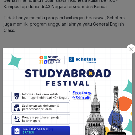
berhasil membantu ribuan siswa Indonesia kuliah ke 400+
Kampus top dunia di 43 Negara tersebar di 5 Benua.
Tidak hanya memiliki program bimbingan beasiswa, Schoters
juga memiliki program unggulan lainnya yaitu General English
Class.
Kenapa harus ikut General English Class di Schoters?
Kelas terdiri dari teori dan praktik
Sudah termasuk kurikulum, materi, dan e-book sebagai
panduan pembelajaran
Terdapat pretest dan final test oleh tutor
Mendapatkan feedback dan bimbingan dari tutor untuk
meningkatkan kemampuanmu
Kelas privat dengan waktu fleksibel sesuai kesepakatan
siswa dan tutor
Tertarik bergabung? Sebelum ambil kelas, Hunters bisa
konsultasi grati
s
tentang
General English Class
di Schoters
agar tahu mana program yang cocok sesuai kebutuhanmu!