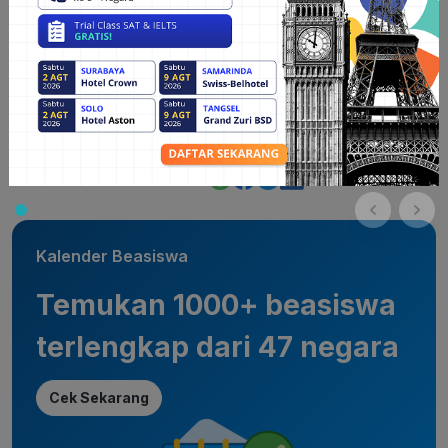
TOEFL by Schoters. Yuk
konsultasi dengan konsultan
expert Schoters
agar persiapan daftar universitasmu lebih
terarah.
Butuh program lain untuk persiapan dapat universitas luar
negeri? Cek
program terbaik dari Schoters
untuk
bimbingan persiapanmu, dijamin terlengkap.
Bagikan artikel ini:
Kalender Beasiswa
Temukan 1000+ beasiswa
terlengkap dari 47 negara
Cek Sekarang