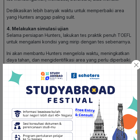
Dedikasikan lebih banyak waktu untuk memperbaiki area
yang Hunters anggap paling sulit.
4. Melakukan simulasi ujian
Selama persiapan Hunters, lakukan tes praktik penuh TOEFL
untuk mengalami kondisi yang mirip dengan tes sebenarnya.
Ini akan membantu Hunters mengelola waktu, meningkatkan
daya tahan, dan mengidentifikasi area yang perlu diperbaiki.
5. Menggunakan strategi skimming dan scanning
Saat mengerjakan bagian
reading comprehension
, pelajari
teknik
skimming
(membaca cepat) dan
scanning
(mencari
informasi tertentu) untuk meningkatkan efisiensi dalam
menyelesaikan soal.
Rekomendasi bimbingan agar tidak ada kesalahan
dalam persiapan TOEFL
Butuh bimbingan TOEFL terpercaya? Ikuti kelas persiapan