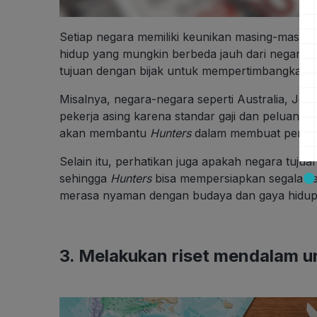
Setiap negara memiliki keunikan masing-masing, 
hidup yang mungkin berbeda jauh dari negara a
tujuan dengan bijak untuk mempertimbangkan ke
Misalnya, negara-negara seperti Australia, Jep
pekerja asing karena standar gaji dan peluang 
akan membantu
Hunters
dalam membuat perenca
Selain itu, perhatikan juga apakah negara tujua
sehingga
Hunters
bisa mempersiapkan segala ses
merasa nyaman dengan budaya dan gaya hidup d
3. Melakukan riset mendalam 