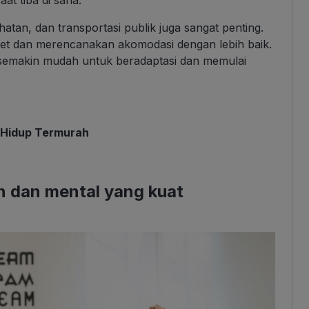
at tiba di sana.
ehatan, dan transportasi publik juga sangat penting.
t dan merencanakan akomodasi dengan lebih baik.
 semakin mudah untuk beradaptasi dan memulai
 Hidup Termurah
n dan mental yang kuat