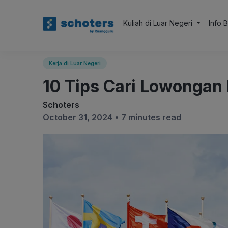
Kuliah di Luar Negeri
Info 
Kerja di Luar Negeri
10 Tips Cari Lowongan 
Schoters
October 31, 2024 •
7 minutes read