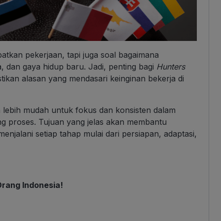
atkan pekerjaan, tapi juga soal bagaimana
a, dan gaya hidup baru.
Jadi, penting bagi
Hunters
ikan alasan yang mendasari keinginan bekerja di
 lebih mudah untuk fokus dan konsisten dalam
ng proses.
Tujuan yang jelas akan membantu
enjalani setiap tahap mulai dari persiapan, adaptasi,
Orang Indonesia!