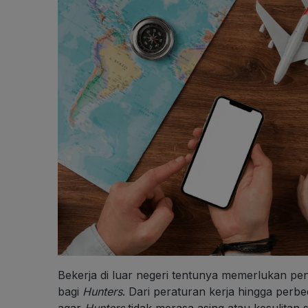
Bekerja di luar negeri tentunya memerlukan p
bagi
Hunters
. Dari peraturan kerja hingga perb