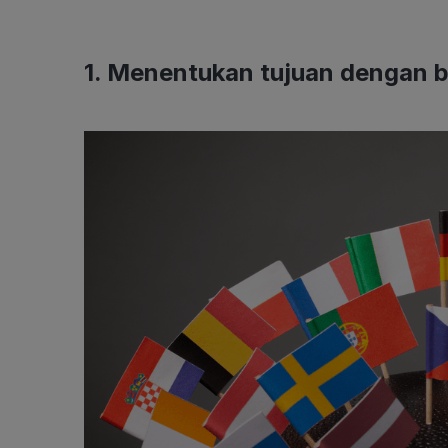
1. Menentukan tujuan dengan b