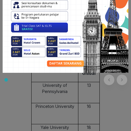
University Rankings 2023, University of Chicago
menduduki peringkat 13 global.
Adapun ranking lainnya sebagai berikut:
Universitas Top di Amerika Versi
QS
World University Rankings 2023
Universitas
Peringkat
Global
University of
13
Pennsylvania
Princeton University
16
Yale University
18