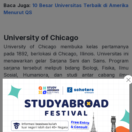
Baca Juga:
10 Besar Universitas Terbaik di Amerika
Menurut QS
University of Chicago
University of Chicago membuka kelas pertamanya
pada 1892, berlokasi di Chicago, Illinois. Universitas ini
menawarkan gelar Sarjana Seni dan Sains. Program
sarjana tersebut meliputi bidang Biologi, Fisika, Ilmu
Sosial, Humaniora, dan studi antar cabang ilmu
pengetahuan. Program master yang ditawarkan
diselenggarakan di Sekolah Pascasarjana Bisnis, Studi
Kebijakan Publik, Sekolah Hukum, Kedokteran dan
Administrasi Layanan Sosial.
Berdasarkan data versi versi QS World University
Rankings 2023, University of Chicago menempati
ranking 10 global. Sementara versi THE World