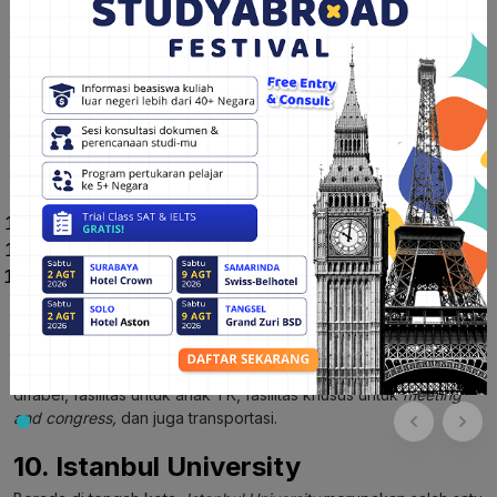
Kedokteran Gigi
Ekonomi dan Administrasi
Pendidikan
Teknik
Seni
Kedokteran dan Kesehatan
Hukum
Terapi dan Rehabilitasi
Sastra
Farmasi
Sains
Selain beberapa bidang studi yang ditawarkan di atas,
Hacettepe University
juga menyediakan fasilitas lain untuk para
mahasiswanya. Seperti asrama,
dining hall,
perpustakaan,
fasilitas olahraga, fasilitas kesehatan, kampus yang ramah
difabel, fasilitas untuk anak TK, fasilitas khusus untuk
meeting
and congress,
dan juga transportasi.
10. Istanbul University