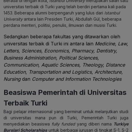
Berada di tengah kota,
Istanbul University
merupakan salah satu
universitas terbaik di Turki yang telah berdiri pertama kali pada
1453. Beberapa alumni berpengaruh yang lulus dari
Istanbul
University
antara lain Presiden Turki, Abdullah Gül, beberapa
perdana menteri, politisi, penulis, ilmuwan dan musisi Turki.
Sedangkan beberapa fakultas yang ditawarkan oleh
universitas terbaik di Turki ini antara lain
Medicine, Law,
Letters, Sciences, Economics, Pharmacy, Dentistry,
Business Administration, Political Sciences,
Communication, Aquatic Sciences, Theology, Distance
Education, Transportation and Logistics, Architecture,
Nursing
dan
Computer and Information Technologies
Beasiswa Pemerintah di Universitas
Terbaik Turki
Bagi pelajar internasional yang berminat untuk melanjutkan studi
di universitas mana pun di Turki, Pemerintah Turki juga
menyediakan beasiswa
fully funded
yang diberi nama
Turkiye
Burslari Scholarships
untuk berbagai jurusan di tingkat S-1, S-2