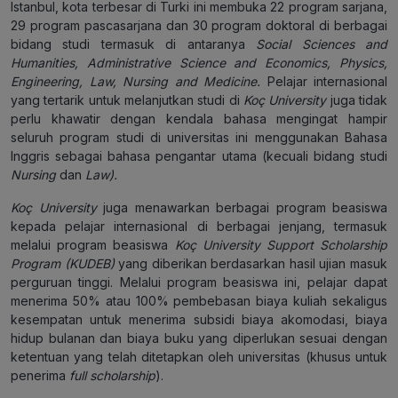
Istanbul, kota terbesar di Turki ini membuka 22 program sarjana,
29 program pascasarjana dan 30 program doktoral di berbagai
bidang studi termasuk di antaranya
Social Sciences and
Humanities, Administrative Science and Economics, Physics,
Engineering, Law, Nursing and Medicine.
Pelajar internasional
yang tertarik untuk melanjutkan studi di
Koç University
juga tidak
perlu khawatir dengan kendala bahasa mengingat hampir
seluruh program studi di universitas ini menggunakan Bahasa
Inggris sebagai bahasa pengantar utama (kecuali bidang studi
Nursing
dan
Law).
Koç University
juga menawarkan berbagai program beasiswa
kepada pelajar internasional di berbagai jenjang, termasuk
melalui program beasiswa
Koç University Support Scholarship
Program (KUDEB)
yang diberikan berdasarkan hasil ujian masuk
perguruan tinggi. Melalui program beasiswa ini, pelajar dapat
menerima 50% atau 100% pembebasan biaya kuliah sekaligus
kesempatan untuk menerima subsidi biaya akomodasi, biaya
hidup bulanan dan biaya buku yang diperlukan sesuai dengan
ketentuan yang telah ditetapkan oleh universitas (khusus untuk
penerima
full scholarship
).