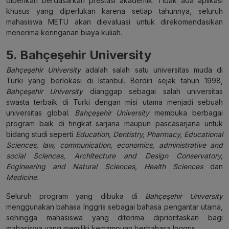
diberikan berdasarkan prestasi akademik. Tidak ada aplikasi
khusus yang diperlukan karena setiap tahunnya, seluruh
mahasiswa METU akan dievaluasi untuk direkomendasikan
menerima keringanan biaya kuliah.
5. Bahçeşehir University
Bahçeşehir University
adalah salah satu universitas muda di
Turki yang berlokasi di Istanbul. Berdiri sejak tahun 1998,
Bahçeşehir University
dianggap sebagai salah universitas
swasta terbaik di Turki dengan misi utama menjadi sebuah
universitas global.
Bahçeşehir University
membuka berbagai
program baik di tingkat sarjana maupun pascasarjana untuk
bidang studi seperti
Education, Dentistry, Pharmacy, Educational
Sciences, law, communication, economics, administrative and
social Sciences, Architecture and Design Conservatory,
Engineering and Natural Sciences, Health Sciences
dan
Medicine.
Seluruh program yang dibuka di
Bahçeşehir University
menggunakan bahasa Inggris sebagai bahasa pengantar utama,
sehingga mahasiswa yang diterima diprioritaskan bagi
mahasiswa yang memiliki kemampuan berbahasa Inggris.