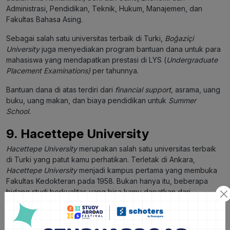
Administrasi, Pendidikan, Teknik, Hukum, Manajemen, dan
Fakultas Bahasa Asing.
Sebagai salah satu universitas terbaik di Turki,
Boğaziçi
University
juga menyediakan program bantuan dana untuk para
mahasiswa yang mendapatkan prestasi di LYS (
Undergraduate
Placement Examinations)
per tahunnya.
Bantuan dana di atas terdiri dari
financial support,
asrama, uang
buku, uang makan, dan biaya pendidikan untuk
Summer
School.
9. Hacettepe University
Hacettepe University
merupakan salah satu universitas terbaik
di Turki yang patut kamu perhatikan. Terletak di Ankara,
Hacettepe University
menjadi kampus pertama yang membuka
Fakultas Kedokteran pada 1958. Bukan hanya itu, beberapa
bidang studi berkualitas yang bisa kamu dapatkan dari
universitas terbaik di Turki ini adalah:
Ilmu Komunikasi