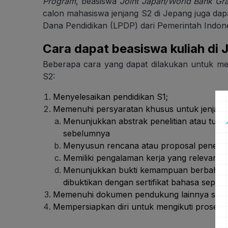
Program
, beasiswa
Joint Japan/World Bank Gra
calon mahasiswa jenjang S2 di Jepang juga d
Dana Pendidikan (LPDP) dari Pemerintah Indon
Cara dapat beasiswa kuliah di 
Beberapa cara yang dapat dilakukan untuk me
S2:
Menyelesaikan pendidikan S1;
Memenuhi persyaratan khusus untuk jenjang 
Menunjukkan abstrak penelitian atau tugas
sebelumnya
Menyusun rencana atau proposal peneliti
Memiliki pengalaman kerja yang relevan se
Menunjukkan bukti kemampuan berbahasa 
dibuktikan dengan sertifikat bahasa seper
Memenuhi dokumen pendukung lainnya sesua
Mempersiapkan diri untuk mengikuti proses se