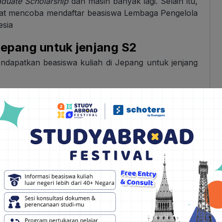
duate Scholarship
dan masih banyak lagi. Selain itu,
apat mencoba mendaftar beasiswa Lembaga Pengelola
esia
Jepang untuk jenjang S2
ndapatkan beasiswa kuliah di Jepang untuk jenjang
S2 seperti:
 akhir yang dilakukan pada jenjang pendidikan
an;
suai dengan kategori bidang studi;
asing, khususnya Bahasa Inggris dan Jepang yang
ti IELTS, TOEFL atau JLPT;
i ketentuan beasiswa;
leksi beasiswa seleksi selanjutnya.