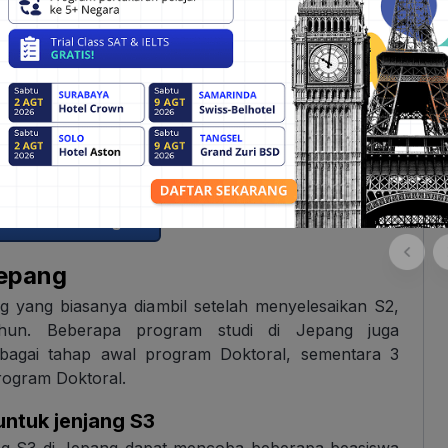
an ingin berkonsultasi lebih lanjut dengan konsultan
ersiapan memilih universitas, beasiswa, persyaratan
ar Negeri”
di bawah ini dan kamu bisa bebas tanya
Jepang
ng yang biasanya diambil setelah menyelesaikan S2,
tahun. Beberapa program studi di Jepang juga
agai tahap awal program Doktoral, sementara 3
rogram Doktoral.
untuk jenjang S3
njang S3 di Jepang dapat mencoba beberapa beasiswa