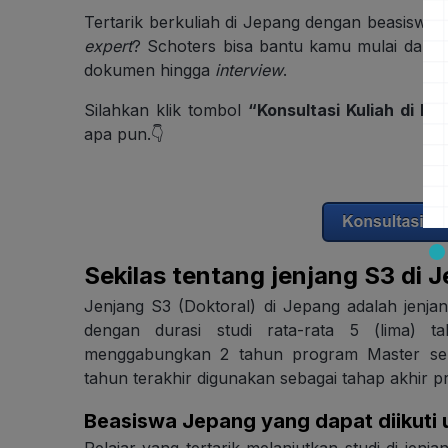
Tertarik berkuliah di Jepang dengan beasiswa d
expert
? Schoters bisa bantu kamu mulai dari p
dokumen hingga
interview
.
Silahkan klik tombol
“Konsultasi Kuliah di Lu
apa pun.👇
Sekilas tentang jenjang S3 di 
Jenjang S3 (Doktoral) di Jepang adalah jenja
dengan durasi studi rata-rata 5 (lima) 
menggabungkan 2 tahun program Master seb
tahun terakhir digunakan sebagai tahap akhir p
Beasiswa Jepang yang dapat diikuti 
Pelajar yang tertarik melanjutkan studi di je