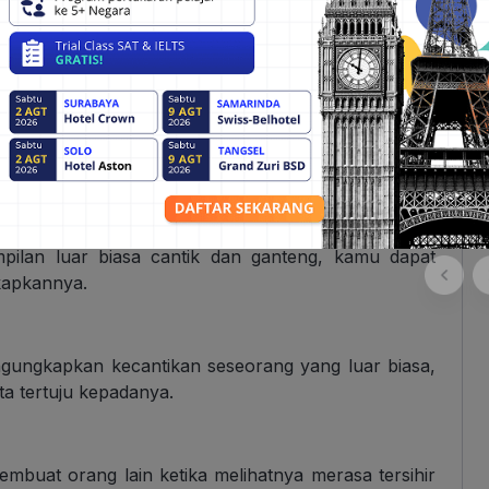
Jika diartikan ke dalam bahasa Indonesia,
adorable
 dan lebih mendalam dari
stunning
. Contohnya “
her
pilan luar biasa cantik dan ganteng, kamu dapat
apkannya.
ungkapkan kecantikan seseorang yang luar biasa,
a tertuju kepadanya.
uat orang lain ketika melihatnya merasa tersihir