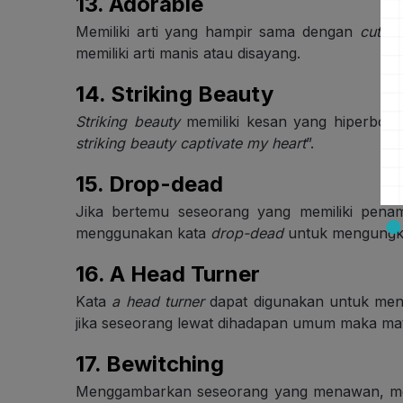
13.
Adorable
Memiliki arti yang hampir sama dengan
cute
. 
memiliki arti manis atau disayang.
14.
Striking Beauty
Striking beauty
memiliki kesan yang hiperbola
striking beauty captivate my heart
”.
15. Drop-dead
Jika bertemu seseorang yang memiliki penam
menggunakan kata
drop-dead
untuk mengungk
16.
A Head Turner
Kata
a head turner
dapat digunakan untuk meng
jika seseorang lewat dihadapan umum maka mat
17.
Bewitching
Menggambarkan seseorang yang menawan, memb