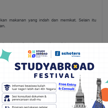
kan makanan yang indah dan memikat. Selain itu
an.
ainty
dapat digunakan untuk menilai seseorang yang
ang membuat hati menjadi berdebar. Kata ini dapat
indah.
, seperti “
his rich vocabulary made him sound so