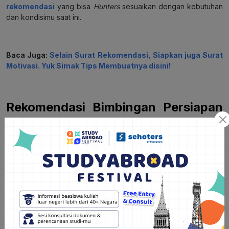
rekomendasi
yang bisa
Hunters
sesuaikan dengan kebutuhan
dan kondisimu saat ini.
Baca Juga:
Selain Surat Rekomendasi, Siapkan juga Surat
Motivasi. Yuk Simak Tips Membuatnya disini!
Rekomendasi Bimbingan Persiapan
Berkas Beasiswa dan Universitas
Luar Negeri
1. Bimbingan semua dokumen (surat rekomendasi, CV, esai,
motivation letter, dll) semua dari 0
2. Review dokumen kilat (2 – 3 hari)
3. Bimbingan 1-on-1 bersama mentor
4. Rekomendasi beasiswa dan kampus sesuai profil