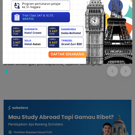
5. Masih banyak lagi benefit menarik lainnya
Ingin dibimbing dan konsultasi langsung mengenai surat
rekomendasi beasiswa tujuan
Hunters
? Yuk
konsultasi dengan
konsultan expert Schoters
agar persiapan beasiswamu lebih
terarah.
Butuh program lain untuk persiapan beasiswa dan masuk
universitas luar negeri? Cek
program terbaik dari Schoters
untuk bimbingan persiapanmu, dijamin terlengkap.