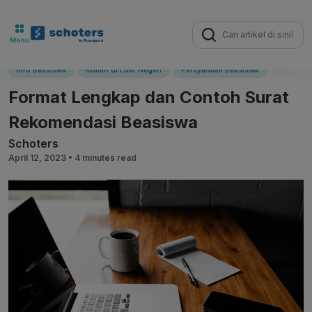
Search
for:
Info Beasiswa
Kuliah di Luar Negeri
Persyaratan Beasiswa
Format Lengkap dan Contoh Surat
Rekomendasi Beasiswa
Schoters
April 12, 2023 •
4 minutes read