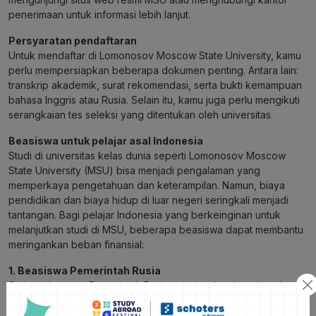
penerimaan untuk informasi lebih lanjut.
Persyaratan pendaftaran
Untuk mendaftar di Lomonosov Moscow State University, kamu
perlu mempersiapkan beberapa dokumen penting. Antara lain:
transkrip akademik, surat rekomendasi, serta bukti kemampuan
bahasa Inggris atau Rusia. Selain itu, kamu juga perlu mengikuti
serangkaian tes seleksi yang ditentukan oleh universitas.
Beasiswa untuk pelajar asal Indonesia
Studi di universitas kelas dunia seperti Lomonosov Moscow
State University (MSU) bisa menjadi pengalaman yang
memperkaya pengetahuan dan keterampilan. Namun, biaya
pendidikan dan biaya hidup di luar negeri seringkali menjadi
tantangan. Bagi pelajar Indonesia yang berkeinginan untuk
melanjutkan studi di MSU, beberapa beasiswa dapat membantu
meringankan beban finansial:
1. Beasiswa Pemerintah Rusia
Setiap tahunnya, Pemerintah Rusia menawarkan beasiswa bagi
pelajar internasional, termasuk Indonesia, untuk studi di
universitas-universitas terkemuka di Rusia, termasuk MSU.