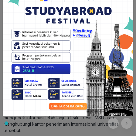
Beasiswa ini biasanya mencakup biaya kuliah, akomodasi, dan
tunjangan bulanan. Kamu bisa mendapatkan informasi lebih
lanjut tentang beasiswa ini melalui Kedutaan Besar Rusia di
Jakarta atau lembaga pendidikan Rusia di Indonesia.
2. Beasiswa ASEAN-Rusia
Sebagai bentuk kerjasama antara Rusia dan negara-negara
ASEAN, beasiswa khusus disediakan untuk mahasiswa dari
negara ASEAN, termasuk Indonesia. Beasiswa ini seringkali
mencakup biaya kuliah penuh dan beberapa fasilitas lainnya,
seperti akomodasi atau tunjangan hidup.
3. Beasiswa Lomonosov
Lomonosov Moscow State University sendiri kadang-kadang
menawarkan beasiswa khusus dengan nama “Beasiswa
Lomonosov” untuk mahasiswa internasional berprestasi.
Program beasiswa ini bertujuan untuk mendukung mahasiswa
berbakat dari seluruh dunia untuk belajar di MSU. Kamu bisa
mengecek informasi lebih lanjut di situs resmi MSU atau
menghubungi kantor penerimaan internasional universitas
tersebut.