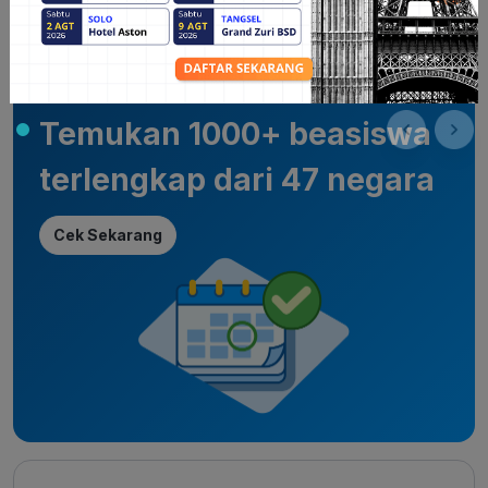
Kalender Beasiswa
Temukan 1000+ beasiswa
terlengkap dari 47 negara
Cek Sekarang