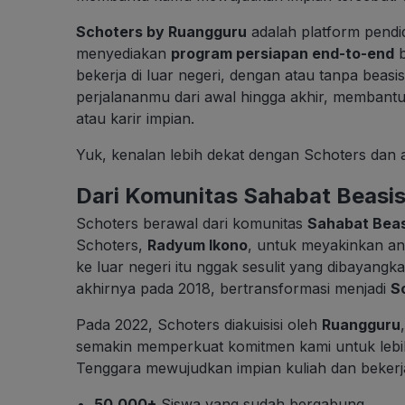
Schoters by Ruangguru
adalah platform pendid
menyediakan
program persiapan end-to-end
b
bekerja di luar negeri, dengan atau tanpa bea
perjalananmu dari awal hingga akhir, membantu
atau karir impian.
Yuk, kenalan lebih dekat dengan Schoters dan 
Dari Komunitas Sahabat Beasisw
Schoters berawal dari komunitas
Sahabat Bea
Schoters,
Radyum Ikono
, untuk meyakinkan a
ke luar negeri itu nggak sesulit yang dibayangk
akhirnya pada 2018, bertransformasi menjadi
S
Pada 2022, Schoters diakuisisi oleh
Ruangguru
semakin memperkuat komitmen kami untuk leb
Tenggara mewujudkan impian kuliah dan bekerja 
50.000+
Siswa yang sudah bergabung