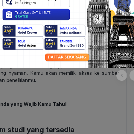
t mungkin setelah diterima di universitas.
us yang dinamis dan ramai. Ada berbagai organisasi
r yang dapat kamu ikuti. Ini memberikan kesempatan
agai negara dan memperluas jaringan sosialmu.
ajar yang modern dan lengkap, termasuk perpustakaan,
 yang nyaman. Kamu akan memiliki akses ke sumber
n penelitianmu.
landa yang Wajib Kamu Tahu!
m studi yang tersedia