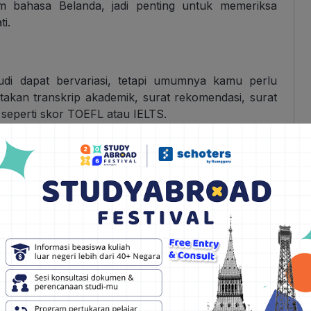
m bahasa Belanda, jadi penting untuk memeriksa
i.
udi dapat bervariasi, tetapi umumnya kamu perlu
takan transkrip akademik, surat rekomendasi, surat
 seperti skor TOEFL atau IELTS.
ntung pada program studi yang kamu pilih. Mahasiswa
 yang lebih tinggi daripada mahasiswa lokal. Namun,
ahasiswa internasional, baik yang ditawarkan oleh
s akomodasi bagi mahasiswa internasional, seperti
ntaan akan akomodasi sering kali tinggi, jadi