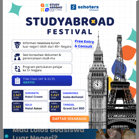
LPDP
Program S2
dan S3
Chevening Scholarship
Program S2
dan S3
Persiapkan Kuliah di University of Oxford Sekarang!
Berikut informasi Schoters Bedah Kampus Edisi University of
Oxford. Sejalan dengan fasilitas dan pengalaman belajar yang
luar biasa di University of Oxford, tentunya akan dibarengi
dengan seleksi penerimaannya yang ketat.
Yuk siapkan dirimu dengan tutor alumni University of Oxford
lewat program
konseling kuliah luar negeri dari Schoters
.
Klik banner di bawah ini!