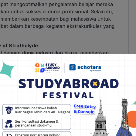
 dapat mengoptimalkan pengalaman belajar mereka
n untuk sukses di dunia profesional. Selain itu,
a memberikan kesempatan bagi mahasiswa untuk
bat dalam berbagai kegiatan ekstrakurikuler yang
y of Strathclyde
at dengan dunia industri dan bisnis, memberikan
tuk memperoleh pengalaman praktis dan membangun
m magang, kolaborasi riset, dan kunjungan lapangan,
 kerja dan mengaplikasikan pengetahuan yang
 Selain itu, universitas ini juga menyediakan
iswa mempersiapkan diri untuk memasuki dunia
bantuan dalam mencari pekerjaan.
trathclyde, Skotlandia dan bingung dengan
ers untuk bantu kamu mulai dari persiapan,