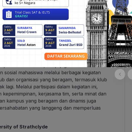
 Negeri
” di bawah ini dan kamu bisa bebas tanya
rsity of Strathclyde
da pendidikan formal, tetapi juga memberikan
 sosial mahasiswa melalui berbagai kegiatan
lub dan organisasi yang beragam, termasuk klub
lagi. Melalui partisipasi dalam kegiatan ini,
kepemimpinan, kerjasama tim, serta minat dan
upan kampus yang beragam dan dinamis juga
rsahabatan yang langgeng dan memperluas
rsity of Strathclyde