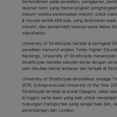
berkomitmen pada penelitian, pengajaran, pembe
layanan karir yang memenangkan penghargaan, 
industri melalui penempatan industri untuk mahas
& Inovasi senilai £89 juta, yang diresmikan pada
industri, dan pemerintah bekerja sama dalam bi
manufaktur.
University of Strathclyde berada di peringkat 20 
penelitian menurut analisis Times Higher Educa
Rankings, University of Strathclyde menempati po
Strathclyde memiliki sekolah bisnis dengan akr
satu fakultas teknik terbesar dan terbaik di Skot
University of Strathclyde dinobatkan sebagai T
2016, Entrepreneurial University of the Year 2
Strathclyde terletak di pusat Glasgow, salah s
di Inggris serta basis yang baik untuk menjelaja
hubungan transportasi yang sangat baik dan, d
penerbangan dari London.