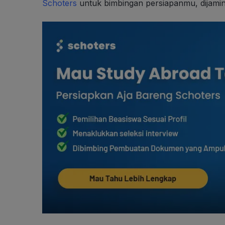
Schoters
untuk bimbingan persiapanmu, dijamin