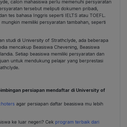
hclyde, calon mahasiswa perlu memenuhi persyaratan
ersyaratan tersebut meliputi dokumen pribadi,
 dan tes bahasa Inggris seperti IELTS atau TOEFL.
u mungkin memiliki persyaratan tambahan, seperti
an studi di University of Strathclyde, ada beberapa
rsedia mencakup Beasiswa Chevening, Beasiswa
ndia. Setiap beasiswa memiliki persyaratan dan
uan untuk mendukung pelajar yang berprestasi
athclyde.
imbingan persiapan mendaftar di University of
choters
agar persiapan daftar beasiswa mu lebih
siswa ke luar negeri? Cek
program terbaik dari