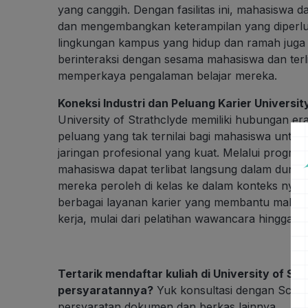
yang canggih. Dengan fasilitas ini, mahasiswa
dan mengembangkan keterampilan yang diperluka
lingkungan kampus yang hidup dan ramah jug
berinteraksi dengan sesama mahasiswa dan terli
memperkaya pengalaman belajar mereka.
Koneksi Industri dan Peluang Karier Universit
University of Strathclyde memiliki hubungan er
peluang yang tak ternilai bagi mahasiswa un
jaringan profesional yang kuat. Melalui progra
mahasiswa dapat terlibat langsung dalam dunia
mereka peroleh di kelas ke dalam konteks nyata.
berbagai layanan karier yang membantu mahas
kerja, mulai dari pelatihan wawancara hingga 
Tertarik mendaftar kuliah di University of S
persyaratannya?
Yuk konsultasi dengan Schot
persyaratan dokumen dan berkas lainnya.