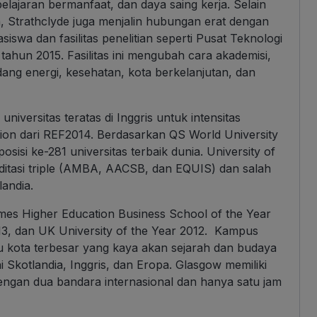
lajaran bermanfaat, dan daya saing kerja. Selain
Strathclyde juga menjalin hubungan erat dengan
iswa dan fasilitas penelitian seperti Pusat Teknologi
 tahun 2015. Fasilitas ini mengubah cara akademisi,
dang energi, kesehatan, kota berkelanjutan, dan
universitas teratas di Inggris untuk intensitas
tion dari REF2014. Berdasarkan QS World University
sisi ke-281 universitas terbaik dunia. University of
editasi triple (AMBA, AACSB, dan EQUIS) dan salah
landia.
imes Higher Education Business School of the Year
013, dan UK University of the Year 2012. Kampus
atu kota terbesar yang kaya akan sejarah dan budaya
hi Skotlandia, Inggris, dan Eropa. Glasgow memiliki
engan dua bandara internasional dan hanya satu jam