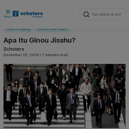
Search
for:
Kerja di Jepang
Kerja di Luar Negeri
Apa Itu Ginou Jisshu?
Schoters
December 20, 2024 •
7 minutes read