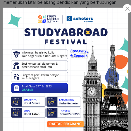
memerlukan latar belakang pendidikan yang berhubungan
seperti perawat atau jurusan kesehatan terkait.
Posisi pekerjaan yang disediakan adalah perawat, asisten
perawat, tenaga kerja medis, dan apoteker. Gaji yang
ditawarkan juga relatif tinggi, tergantung pada posisi, kualifikasi
dan pengalaman pekerja.
3. Agriculture & Fishery
Bidang ini memanfaatkan sumber daya alam yang kemudian
diolah oleh manusia untuk menghasilkan bahan pangan, bahan
baku industri, atau sumber energi.
Hunters membutuhkan kemampuan bekerja fisik dan
kemampuan mudah beradaptasi di lingkungan kerja yang
berbeda diperlukan dalam bidang ini.
Posisi pekerjaan yang
dapat diraih adalah petani, nelayan, dan pekerja pengolah hasil
pertanian/perikanan.