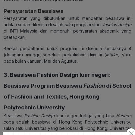
Persyaratan Beasiswa
Persyaratan yang dibutuhkan untuk mendaftar beasiswa ini
adalah sudah diterima di salah satu program studi
fashion design
di INTI Malaysia dan memenuhi persyaratan akademik yang
ditetapkan.
Berkas pendaftaran untuk program ini diterima setidaknya 8
(delapan) minggu sebelum perkuliahan dimulai (
intake)
yaitu
pada bulan Januari, Mei dan Agustus.
3. Beasiswa Fashion Design luar negeri:
Beasiswa Program Beasiswa
Fashion
di
School
of Fashion and Textiles, Hong Kong
Polytechnic University
Beasiswa
Fashion Design
luar negeri ketiga yang bisa
Hunters
coba adalah beasiswa di Hong Kong Polytechnic University
,
salah satu universitas yang berlokasi di Hong Kong. Universitas
ini membuka program studi di jenjang S1, S2 dan S3 di bidang