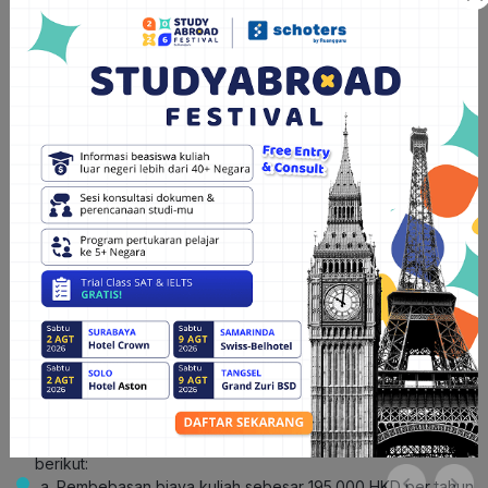
fashion design
di bawah School of Fashion and Textiles
.
Selain itu, universitas ini juga menawarkan beberapa program
beasiswa kepada pelajar internasional yang ingin melanjutkan
studi di bidang
fashion design,
termasuk di antaranya:
Program
Entry Scholarship for Outstanding Admittees
untuk
pelamar tingkat S-1;
Program
Belt and Road Scholarship
untuk pelamar tingkat S-1
dan tingkat S-2;
Program
Hong Kong PhD Fellowship Scheme
untuk pelamar
tingkat S-3.
Cakupan Beasiswa
Program beasiswa di atas mencakup beberapa hal sebagai
berikut:
Program
Entry Scholarship for Outstanding Admittees
untuk
pelamar tingkat S-1. Cakupan beasiswa ini adalah sebagai
berikut:
Pembebasan biaya kuliah sebesar 195.000 HKD per tahun