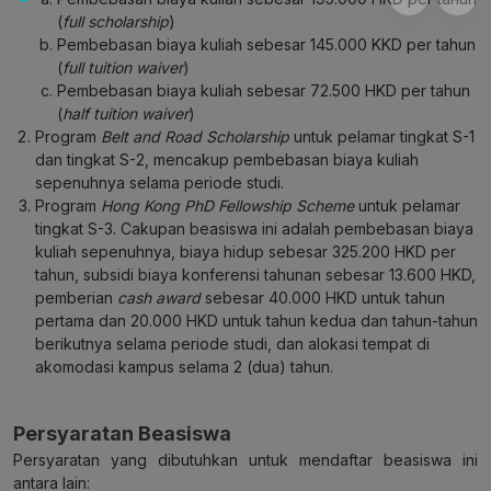
(
full scholarship
)
Pembebasan biaya kuliah sebesar 145.000 KKD per tahun
(
full tuition waiver
)
Pembebasan biaya kuliah sebesar 72.500 HKD per tahun
(
half tuition waiver
)
Program
Belt and Road Scholarship
untuk pelamar tingkat S-1
dan tingkat S-2, mencakup pembebasan biaya kuliah
sepenuhnya selama periode studi.
Program
Hong Kong PhD Fellowship Scheme
untuk pelamar
tingkat S-3. Cakupan beasiswa ini adalah pembebasan biaya
kuliah sepenuhnya, biaya hidup sebesar 325.200 HKD per
tahun, subsidi biaya konferensi tahunan sebesar 13.600 HKD,
pemberian
cash award
sebesar 40.000 HKD untuk tahun
pertama dan 20.000 HKD untuk tahun kedua dan tahun-tahun
berikutnya selama periode studi, dan alokasi tempat di
akomodasi kampus selama 2 (dua) tahun.
Persyaratan Beasiswa
Persyaratan yang dibutuhkan untuk mendaftar beasiswa ini
antara lain: