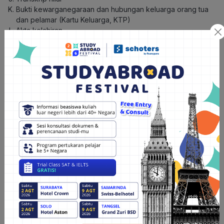
Bukti kewarganegaraan dan hubungan keluarga orang tua
dan pelamar (Kartu Keluarga, KTP)
Akta kelahiran
Sertifikat kemampuan bahasa Inggris atau Korea (opsional)
Sertifikat penghargaan (opsional)
Fotokopi paspor (opsional)
4. Beasiswa LPDP
LPDP menyediakan tiga skema utama beasiswa di mana masing
– masing skema utama terbagi lagi menjadi beberapa kategori,
sebagai berikut:
Reguler (umum): Beasiswa Perguruan Tinggi Utama Dunia
(PTUD), Beasiswa Reguler, dan Beasiswa
Co-funding
Afirmasi: Beasiswa Putra-Putri Papua, Beasiswa Daerah
Afirmasi, Beasiswa Penyandang Disabilitas, dan Beasiswa
Prasejahtera
Targeted
: Beasiswa Pendidikan Kader Ulama; Beasiswa PNS,
TNI, dan POLRI; Beasiswa Kerja Sama Bidang Metalurgi dan
Sains Material; dan Beasiswa Kewirausahaan
Syarat daftar beasiswa:
Warga negara Indonesia (WNI)