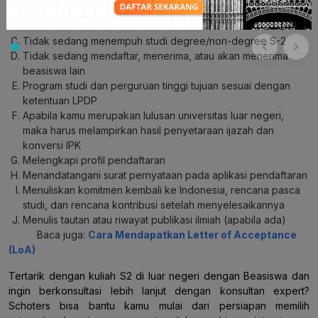
Sudah lulus program D-4/S-1 dari perguruan tinggi
terakreditasi
Tidak sedang menempuh studi degree/non-degree S-2
Tidak sedang mendaftar, menerima, atau akan menerima
beasiswa lain
Program studi dan perguruan tinggi tujuan sesuai dengan
ketentuan LPDP
Apabila kamu merupakan lulusan universitas luar negeri,
maka harus melampirkan hasil penyetaraan ijazah dan
konversi IPK
Melengkapi profil pendaftaran
Menandatangani surat pernyataan pada aplikasi pendaftaran
Menuliskan komitmen kembali ke Indonesia, rencana pasca
studi, dan rencana kontribusi setelah menyelesaikannya
Menulis tautan atau riwayat publikasi ilmiah (apabila ada)
Baca juga:
Cara Mendapatkan Letter of Acceptance
(LoA)
Tertarik dengan kuliah S2 di luar negeri dengan Beasiswa dan
ingin berkonsultasi lebih lanjut dengan konsultan expert?
Schoters bisa bantu kamu mulai dari persiapan memilih