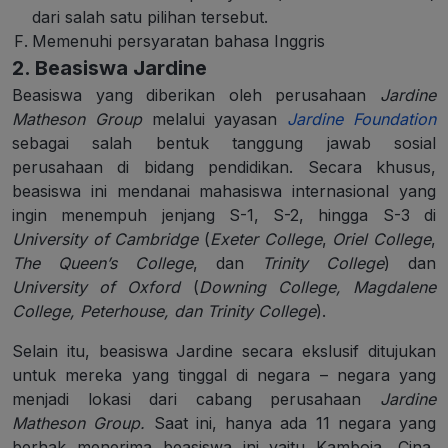
dari salah satu pilihan tersebut.
Memenuhi persyaratan bahasa Inggris
2. Beasiswa Jardine
Beasiswa yang diberikan oleh perusahaan
Jardine
Matheson Group
melalui yayasan
Jardine Foundation
sebagai salah bentuk tanggung jawab sosial
perusahaan di bidang pendidikan. Secara khusus,
beasiswa ini mendanai mahasiswa internasional yang
ingin menempuh jenjang S-1, S-2, hingga S-3 di
University of Cambridge
(
Exeter College
,
Oriel College
,
The Queen’s College
, dan
Trinity College
) dan
University of Oxford
(
Downing College, Magdalene
College, Peterhouse, dan Trinity College
).
Selain itu, beasiswa Jardine secara ekslusif ditujukan
untuk mereka yang tinggal di negara – negara yang
menjadi lokasi dari cabang perusahaan
Jardine
Matheson Group.
Saat ini, hanya ada 11 negara yang
berhak menerima beasiswa ini yaitu Kamboja, Cina,