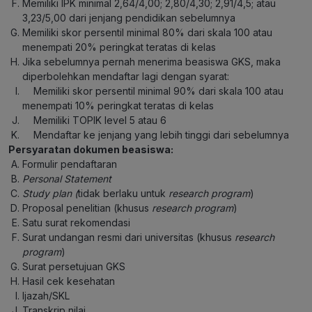
Memiliki IPK minimal 2,64/4,00; 2,80/4,30; 2,91/4,5; atau
3,23/5,00 dari jenjang pendidikan sebelumnya
Memiliki skor persentil minimal 80% dari skala 100 atau
menempati 20% peringkat teratas di kelas
Jika sebelumnya pernah menerima beasiswa GKS, maka
diperbolehkan mendaftar lagi dengan syarat:
Memiliki skor persentil minimal 90% dari skala 100 atau
menempati 10% peringkat teratas di kelas
Memiliki TOPIK level 5 atau 6
Mendaftar ke jenjang yang lebih tinggi dari sebelumnya
Persyaratan dokumen beasiswa:
Formulir pendaftaran
Personal Statement
Study plan (
tidak berlaku untuk
research program
)
Proposal penelitian (khusus
research program
)
Satu surat rekomendasi
Surat undangan resmi dari universitas (khusus
research
program
)
Surat persetujuan GKS
Hasil cek kesehatan
Ijazah/SKL
Transkrip nilai