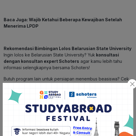
Baca Juga:
Wajib Ketahui Beberapa Kewajiban Setelah
Menerima LPDP
Rekomendasi Bimbingan Lolos Belarusian State University
Ingin lolos ke Belarusian State University? Yuk
konsultasi
dengan konsultan expert Schoters
agar kamu lebih tahu
informasi selengkapnya bersama Schoters!
Butuh program lain untuk persiapan menembus beasiswa? Cek
program terbaik dari Schoters
untuk bimbingan persiapanmu,
dijamin terlengkap.