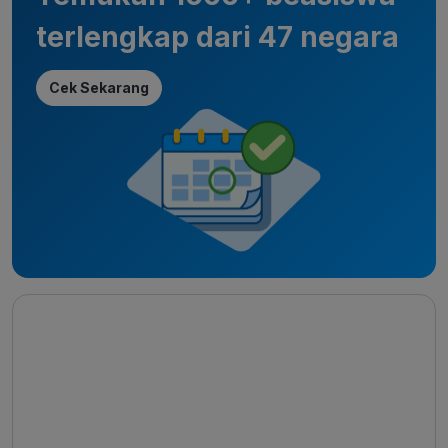
terlengkap dari 47 negara
Cek Sekarang