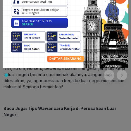
Tips terakhir yang perlu Hunters lakukan untuk menaklukan
semua jenis tes kerja di luar negeri adalah berdoa. Sebab, ada
pepatah mengatakan “Berusaha tanpa berdoa sama dengan
sombong”.
Itu berarti, selain berusaha, Hunters juga harus berdoa agar
diberikan kemudahan oleh Yang Maha Kuasa dalam
mengerjakan semua jenis tes kerja di luar negeri yang akan
diujikan.
Nah, itu dia, Hunters, beberapa ulasan mengenai jenis tes kerja
di luar negeri beserta cara menaklukannya. Jangan lupa
diterapkan, ya, agar persiapan kerja ke luar negerimu semakin
maksimal. Semoga bermanfaat!
Baca Juga:
Tips Wawancara Kerja di Perusahaan Luar
Negeri