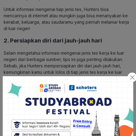
Untuk informasi mengenai tiap jenis tes, Hunters bisa
mencarinya di internet atau mungkin juga bisa menanyakan ke
kerabat, keluarga, atau saudaramu yang pernah melamar kerja
di luar negeri
2. Persiapkan diri dari jauh-jauh hari
Selain mengetahui informasi mengenai jenis tes kerja ke luar
negeri dari berbagai sumber, tips ini juga penting dilakukan.
Sebab, jika Hunters mempersiapkan diri dari jauh-jauh hari,
kemungkinan kamu untuk lolos di tiap jenis tes kerja ke luar
negeri juga makin besar.
Untuk mempersiapkan diri, Hunters mungkin bisa meluangkan
waktu 30 hingga 1 jam untuk mempelajari tiap jenis tes setiap
harinya. Sebagai contoh, di hari Senin, pelajari tes kemampuan
bahasa selama 30 menit hingga 1 jam. Kemudian, lanjut lagi di
hari berikutnya untuk mempelajari jenis tes lain dengan durasi
waktu yang sama
3. Jangan lupa berdoa