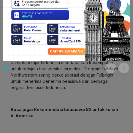
2. Emerging Markets Scholarship
Northwestern mungkin menawarkan beasiswa khusus
untuk pelajar dari negara-negara berkembang, termasuk
Indonesia. Beasiswa ini bertujuan untuk mendukung
mahasiswa yang berpotensi memberikan dampak positif
di negara asal mereka setelah menyelesaikan studi.
3. Kerjasama dengan Program Fulbright
Meskipun bukan secara langsung dari Northwestern,
banyak pelajar Indonesia mendapatkan kesempatan
untuk belajar di universitas ini melalui Program Fulbright.
Northwestern sering berkolaborasi dengan Fulbright
untuk menerima penerima beasiswa dari berbagai
negara, termasuk Indonesia.
Baca juga:
Rekomendasi beasiswa S2 untuk kuliah
di Amerika