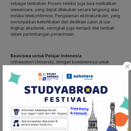
sebagai tambahan. Proses seleksi juga bisa melibatkan
wawancara, yang dapat dilakukan secara langsung atau
melalui telekonferensi. Pengalaman ekstrakurikuler, yang
menunjukkan keterlibatan dan dedikasi calon di luar
lingkup akademik, seringkali juga menjadi nilai tambah
dalam pertimbangan penerimaan.
Beasiswa untuk Pelajar Indonesia
orthwestern University, dengan komitmennya untuk
mendukung keragaman dan inklusivitas dalam
pendidikan, menawarkan beberapa program beasiswa
yang dapat diakses oleh pelajar Indonesia. Berikut ini
adalah beberapa opsi beasiswa yang mungkin tersedia:
1. Northwestern International Scholars Program
Program ini khusus dirancang untuk mahasiswa
internasional berprestasi, termasuk pelajar Indonesia.
Program beasiswa ini menawarkan bantuan keuangan
untuk membantu membiayai pendidikan, berdasarkan
kebutuhan dan prestasi akademik.