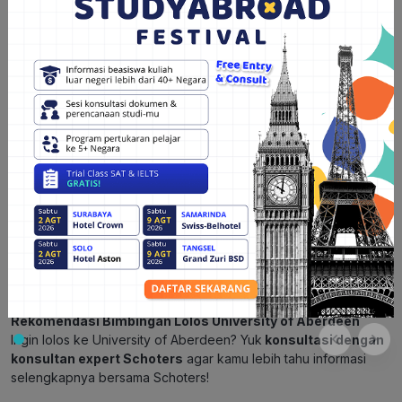
4. Beasiswa Developing Country
University of Aberdeen juga menawarkan beasiswa khusus bagi
mahasiswa dari negara-negara berkembang. Beasiswa ini
mencakup biaya kuliah sebagian atau penuh, tergantung pada
kriteria seleksi dan program studi yang dipilih.
5. Beasiswa spesifik program studi
Beberapa program studi di University of Aberdeen menawarkan
beasiswa khusus bagi mahasiswa yang mendaftar ke program
tersebut. Beasiswa ini dapat mencakup pembebasan biaya
kuliah atau tunjangan lainnya.
Baca Juga:
Informasi Lengkap Beasiswa Chevening
Rekomendasi Bimbingan Lolos University of Aberdeen
Ingin lolos ke University of Aberdeen? Yuk
konsultasi dengan
konsultan expert Schoters
agar kamu lebih tahu informasi
selengkapnya bersama Schoters!