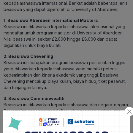
kepada mahasiswa internasional. Berikut adalah beberapa jenis
beasiswa yang dapat diperoleh di University of Aberdeen:
1. Beasiswa Aberdeen International Masters
Beasiswa ini ditawarkan kepada mahasiswa internasional yang
mendaftar untuk program magister di University of Aberdeen.
Nilai beasiswa ini sekitar £2.000 hingga £8.000 dan dapat
digunakan untuk biaya kuliah.
2. Beasiswa Chevening
Beasiswa ini merupakan program beasiswa pemerintah Inggris
yang ditawarkan kepada mahasiswa yang memiliki potensi
kepemimpinan dan kinerja akademik yang tinggi. Beasiswa
Chevening mencakup biaya kuliah, biaya hidup, tiket pesawat,
dan tunjangan lainnya.
3. Beasiswa Commonwealth
Beasiswa ini ditawarkan kepada mahasiswa dari negara-negara
Persemakmuran yang mendaftar untuk program sarjana atau
pascasarjana di University of Aberdeen. Beasiswa ini mencakup
biaya kuliah, biaya hidup, dan tiket pesawat.