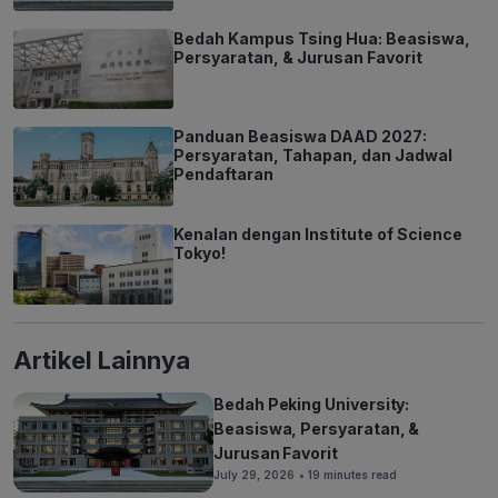
Bedah Kampus Tsing Hua: Beasiswa,
Persyaratan, & Jurusan Favorit
Panduan Beasiswa DAAD 2027:
Persyaratan, Tahapan, dan Jadwal
Pendaftaran
Kenalan dengan Institute of Science
Tokyo!
Artikel Lainnya
Bedah Peking University:
Beasiswa, Persyaratan, &
Jurusan Favorit
July 29, 2026
• 19 minutes read