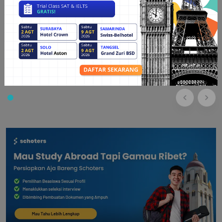
Ingin lolos ke
University of Lisbon
? Yuk
konsultasi dengan
konsultan expert Schoters
agar kamu lebih tahu informasi
selengkapnya bersama Schoters!
Butuh program lain untuk persiapan menembus beasiswa? Cek
program terbaik dari Schoters
untuk bimbingan persiapanmu,
dijamin terlengkap.