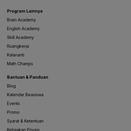
Program Lainnya
Brain Academy
English Academy
Skill Academy
Ruangkerja
Kalananti
Math Champs
Bantuan & Panduan
Blog
Kalendar Beasiswa
Events
Promo
Syarat & Ketentuan
Kebijakan Privasi