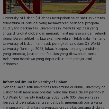
University of Lisbon (ULisboa) merupakan salah satu universitas
terkemuka di Portugal yang menawarkan berbagai program
studi yang berkualitas. Universitas ini memiliki reputasi yang
tinggi di tingkat global dan menarik minat mahasiswa dari seluruh
dunia. Dalam artikel ini, kita akan menjelajahi lebih dalam tentang
University of Lisbon, termasuk peringkatnya dalam QS World
University Rankings 2023, lokasi kampus, jenjang pendidikan
yang tersedia, jurusan dan fakultas yang ditawarkan, serta
beberapa beasiswa yang dapat diikuti oleh pelajar asal
Indonesia.
Informasi Umum University of Lisbon
Sebagai salah satu universitas terkemuka di dunia, University of
Lisbon telah mencapai prestasi yang luar biasa dalam peringkat
QS World University Rankings 2023, yaitu 335. Universitas ini
berada di peringkat yang sangat baik, menempati posisi yang
mengesankan di antara universitas-universitas ternama di dunia.