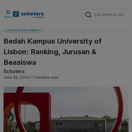
Search
for:
Kuliah di Luar Negeri
Bedah Kampus University of
Lisbon: Ranking, Jurusan &
Beasiswa
Schoters
June 26, 2023 •
5 minutes read