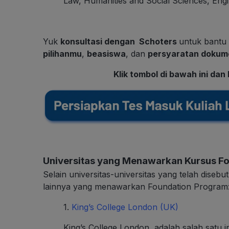
Law, Humanities and Social Sciences, Engi
Yuk
konsultasi dengan Schoters
untuk bantu
pilihanmu
,
beasiswa
, dan
persyaratan dokume
Klik tombol di bawah ini da
Universitas yang Menawarkan Kursus F
Selain universitas-universitas yang telah disebu
lainnya yang menawarkan Foundation Program
1.
King’s College London (UK)
King’s College London, adalah salah satu in