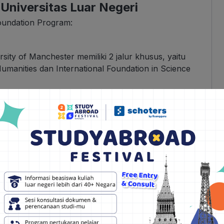
Universitas Luar Negeri
undation Program:
sity of Manchester memiliki 2 jalur khusus, yaitu
Humanities dan International Foundation in Science
umanities ditujukan bagi siswa yang ingin
ng, Economics, Management, Finance, Humanities,
national Foundation in Science and Engineering
utkan studi S1 di bidang, Biomedical Science,
mputing.
ram persiapan yang fleksibel dalam waktu 10
 siswa diminta untuk membuat program yang sesuai