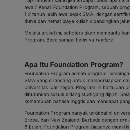
Tapi tahukah kamu jika terdapat beberapa cara 
awal? Kenali Foundation Program, sebuah progr
1-2 tahun lebih awal sejak SMA, dengan sertifikas
dunia dan hemat biaya kuliah dibandingkan jalu
Melalui artikel ini, schoters akan membantu ka
Program. Baca sampai habis ya
Hunters
!
Apa itu Foundation Program?
Foundation Program adalah program bimbingan a
SMA yang dirancang untuk mempersiapkan calo
universitas luar negeri. Program ini bertujua
dibutuhkan sesuai bidang studi yang dipilih. Se
kemampuan bahasa Inggris dan mendapat pengen
Foundation Program banyak terdapat di universit
Eropa, dan New Zealand. Berbeda dengan
pre-
6 bulan, Foundation Program biasanya memiliki 