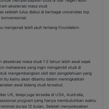
untuk mempersiapkan studi di luar negeri lebih
am akselerasi masa studi
i setelah lulus diakui di berbagai universitas top
r konvensional.
mu mengenali lebih jauh tentang Foundation
kselerasi masa studi 1-2 tahun lebih awal sejak
n mahasiswa yang ingin mengambil studi di
n untuk mengembangkan skill dan pengetahuan yang
lain itu kamu akan dibantu dalam meningkatkan
alan awal bidang studi tersebut.
as UK, tetapi juga tersedia di USA, Australia,
sessional program
yang hanya membutuhkan waktu
minimal durasi 12 bulan. Setelah menyelesaikan