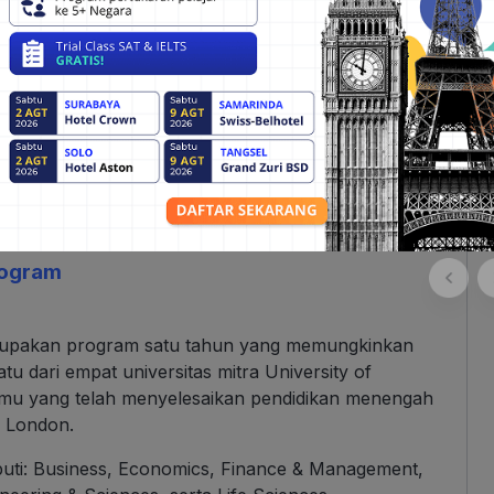
akhir program ini siswa akan menerima dua nilai yaitu
10 unit terbaik.
 persiapan jurusan kuliah sebagai perkenalan
usan yang ditawarkan seperti
Architecture & Design,
ience, Education, Engineering, Health & Biomedical
aw, Music & Fine Arts, Natural & Physical Sciences,
rogram
upakan program satu tahun yang memungkinkan
tu dari empat universitas mitra
University of
kamu yang telah menyelesaikan pendidikan menengah
of London.
iputi: Business, Economics, Finance & Management,