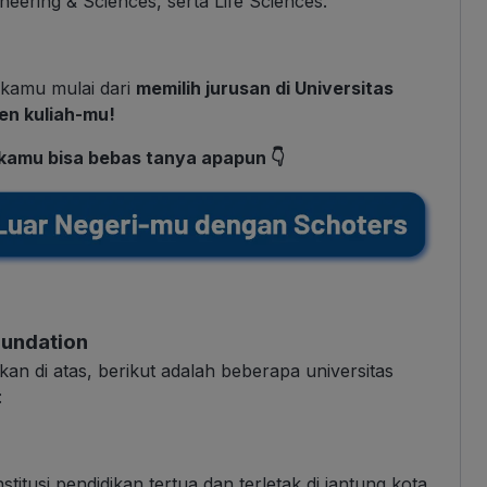
neering & Sciences, serta Life Sciences.
 kamu mulai dari
memilih jurusan di Universitas
n kuliah-mu!
n kamu bisa bebas tanya apapun 👇
oundation
tkan di atas, berikut adalah beberapa universitas
:
stitusi pendidikan tertua dan terletak di jantung kota