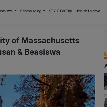
Beasiswa
Bahasa Asing
STYLE EduTrip
Jelajah Lainnya
ity of Massachusetts
usan & Beasiswa
A