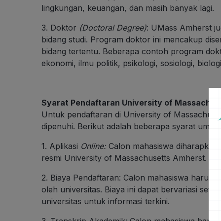
lingkungan, keuangan, dan masih banyak lagi.
3. Doktor
(Doctoral Degree)
: UMass Amherst j
bidang studi. Program doktor ini mencakup dise
bidang tertentu. Beberapa contoh program dokto
ekonomi, ilmu politik, psikologi, sosiologi, biolog
Syarat Pendaftaran University of Massachus
Untuk pendaftaran di University of Massachuse
dipenuhi. Berikut adalah beberapa syarat umum
1. Aplikasi
Online:
Calon mahasiswa diharapkan u
resmi University of Massachusetts Amherst.
2. Biaya Pendaftaran: Calon mahasiswa harus 
oleh universitas. Biaya ini dapat bervariasi set
universitas untuk informasi terkini.
3. Transkrip Akademik: Calon mahasiswa harus 