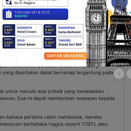
rimaan sarjana) atau dari perguruan tinggi
skrip ini harus disertifikasi atau diotorisasi oleh
etts Amherst menerima skor ujian standar seperti
GRE atau GMAT untuk penerimaan pascasarjana.
skor resmi dari ujian yang relevan.
arjana biasanya diharuskan mengirimkan surat
dapat memberikan penilaian akademik tentang
ang diperlukan dapat bervariasi tergantung pada
ta untuk menulis esai pribadi yang menjelaskan
relevan. Esai ini dapat memberikan wawasan kepada
ukan bahasa pertama calon mahasiswa, mereka
emampuan berbahasa Inggris seperti TOEFL atau