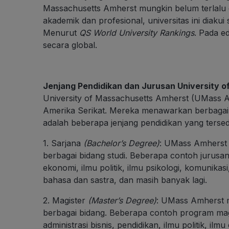
Massachusetts Amherst mungkin belum terlalu di
akademik dan profesional, universitas ini diakui s
Menurut
QS World University Rankings
. Pada ed
secara global.
Jenjang Pendidikan dan Jurusan University 
University of Massachusetts Amherst (UMass Am
Amerika Serikat. Mereka menawarkan berbagai j
adalah beberapa jenjang pendidikan yang terse
1. Sarjana
(Bachelor’s Degree)
: UMass Amherst
berbagai bidang studi. Beberapa contoh jurusan 
ekonomi, ilmu politik, ilmu psikologi, komunikasi,
bahasa dan sastra, dan masih banyak lagi.
2. Magister
(Master’s Degree)
: UMass Amherst m
berbagai bidang. Beberapa contoh program magi
administrasi bisnis, pendidikan, ilmu politik, ilm