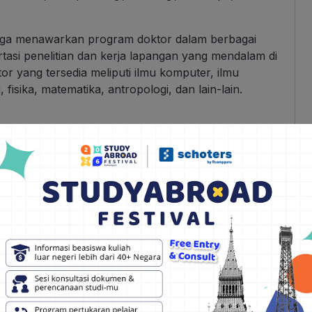
uga menawarkan program doktor dalam berbagai
rtasi penelitian dan kerja lapangan yang mendalam di
r yang tersedia meliputi ilmu komputer, ilmu
i, fisika, matematika, antropologi, dan lain-lain.
etts Amherst
tts Amherst, terdapat beberapa syarat yang harus
 yang biasanya diperlukan:
ntuk mengisi formulir aplikasi
online
melalui situs
membayar biaya pendaftaran sesuai yang ditentukan
iap tahun, jadi disarankan untuk memeriksa situs web
mengirimkan salinan resmi transkrip akademik