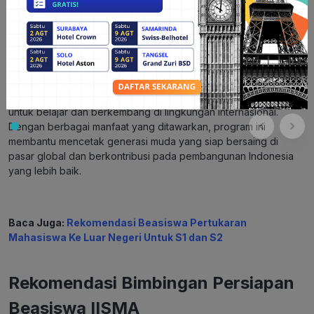
Biaya visa.
Tiket pesawat pulang pergi.
Biaya darurat lainnya.
Program IISMA PTDN dan PTPPV merupakan inisiatif penting
yang memberikan peluang besar bagi mahasiswa Indonesia
untuk belajar dan berkembang di lingkungan internasional.
Dengan berbagai manfaat yang ditawarkan, program ini
membantu mencetak generasi muda yang siap bersaing di
pasar global dan berkontribusi pada pembangunan Indonesia
yang lebih baik.
Baca Juga:
Rekomendasi Beasiswa Pertukaran
Mahasiswa Ke Luar Negeri Untuk S1 dan S2
Rekomendasi Bimbingan Persiapan
Beasiswa IISMA