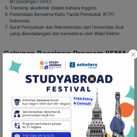
iBT/Duolingo/TOEIC).
Transkrip akademik (dalam bahasa Inggris).
Pemindaian Berwarna Kartu Tanda Penduduk (KTP)
Indonesia.
Surat Pernyataan dan Rekomendasi dari Universitas Asal
yang ditandatangani dan bermeterai oleh Wakil Rektor.
Cakupan Beasiswa Program IISMA
PTDN dan PTPPV
Program IISMA PTDN dan PTPPV menyediakan beasiswa yang
cukup lengkap untuk mendukung kelancaran studi dan
kehidupan para mahasiswanya di luar negeri. Berikut adalah
cakupan beasiswa yang diberikan:
Biaya pendidikan (biaya kuliah di universitas tujuan, biaya
pendaftaran dan tes bahasa inggris, dan biaya buku serta
bahan ajar).
Tunjangan hidup bulanan yang disesuaikan dengan standar
hidup di negara tujuan.
Asuransi kesehatan dan kecelakaan.