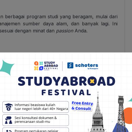
 berbagai program studi yang beragam, mulai dari
, manajemen sumber daya alam, dan banyak lagi. Ini
 sesuai dengan minat dan
passion
Anda.
h satu universitas terkemuka di dunia dalam bidang
 memiliki reputasi yang sangat baik dalam memberikan
nya merupakan pakar di bidangnya dan pengalaman
luas pengetahuan dan keterampilan Anda.
 lingkungan pembelajaran yang kolaboratif. Anda
n dari berbagai negara, sehingga dapat memperluas
bagai perspektif.