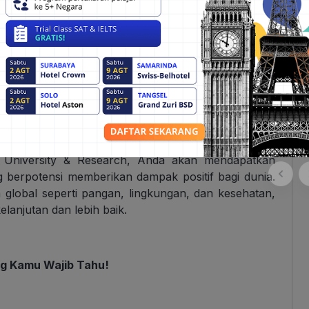
 terlibat dalam penelitian dan inovasi di berbagai
terlibat dalam proyek penelitian yang relevan dan
 nyata.
h sangat dihargai oleh industri di seluruh dunia.
industri dan institusi akademik, yang dapat membantu
ang pertanian, lingkungan, dan sains kehidupan.
 University & Research, Anda akan mendapatkan
ng berpotensi memberikan dampak positif bagi dunia.
 global seperti pangan, lingkungan, dan kesehatan,
lanjutan dan lebih baik.
ng Kamu Wajib Tahu!