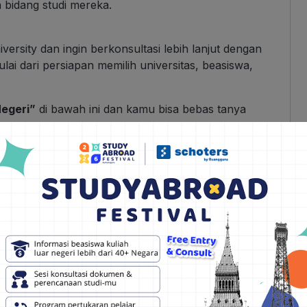
 bidang studi mereka.
versity dan ingin berkonsultasi lebih lanjut dengan
ai dari persiapan memilih universitas, beasiswa,
Negeri”
di bawah ini dan kamu bisa bebas tanya
z University
ing Abdul Aziz University, pelamar harus memenuhi
ya diterapkan adalah:
rekam jejak akademik yang kuat dengan nilai rata-
ang relevan.