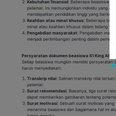
Kebutuhan finansial
: Beberapa beasiswa mu
pelamar. Ini memungkinkan individu yang mun
mendapatkan pendidikan tinggi yang berkualit
Keahlian atau minat khusus
: Beberapa beas
minat atau keahlian khusus dalam bidang tert
Pengabdian masyarakat
: Pengabdian masyar
menjadi pertimbangan penting dalam pemilih
Persyaratan dokumen beasiswa S1 King Abdul
Setiap beasiswa mungkin memiliki persyaratan
harus menyediakan:
Transkrip nilai
: Salinan transkrip nilai ter
pelamar.
Surat rekomendasi
: Biasanya, tiga surat re
dapat memberikan gambaran tentang potensi
Surat motivasi
: Sebuah surat motivasi yang
menerima beasiswa dan bagaimana hal ini a
karier mereka.