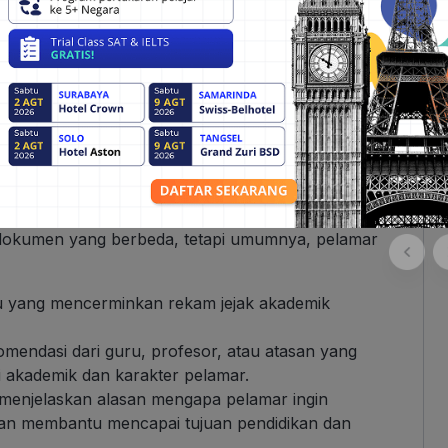
ngkin mempertimbangkan kebutuhan finansial
gkin tidak mampu secara finansial untuk
as.
iswa mungkin terbuka untuk pelamar yang memiliki
entu, seperti ilmu pengetahuan, seni, atau olahraga.
akat dan aktivitas ekstrakurikuler juga dapat
an penerima beasiswa.
 Aziz University
 dokumen yang berbeda, tetapi umumnya, pelamar
baru yang mencerminkan rekam jejak akademik
komendasi dari guru, profesor, atau atasan yang
 akademik dan karakter pelamar.
 menjelaskan alasan mengapa pelamar ingin
kan membantu mencapai tujuan pendidikan dan