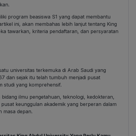
ikan.
miliki program beasiswa S1 yang dapat membantu
ikel ini, akan membahas lebih lanjut tentang King
eka tawarkan, kriteria pendaftaran, dan persyaratan
satu universitas terkemuka di Arab Saudi yang
67 dan sejak itu telah tumbuh menjadi pusat
m studi yang komprehensif.
am bidang ilmu pengetahuan, teknologi, kedokteran,
di pusat keunggulan akademik yang berperan dalam
n masa depan.
ersitas King Abdul University Yang Perlu Kamu