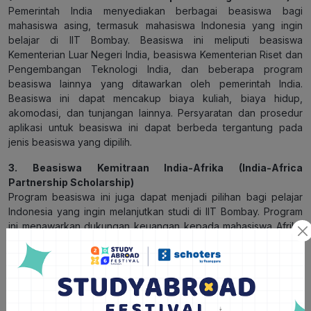
Pemerintah India menyediakan berbagai beasiswa bagi
mahasiswa asing, termasuk mahasiswa Indonesia yang ingin
belajar di IIT Bombay. Beasiswa ini meliputi beasiswa
Kementerian Luar Negeri India, beasiswa Kementerian Riset dan
Pengembangan Teknologi India, dan beberapa program
beasiswa lainnya yang ditawarkan oleh pemerintah India.
Beasiswa ini dapat mencakup biaya kuliah, biaya hidup,
akomodasi, dan tunjangan lainnya. Persyaratan dan prosedur
aplikasi untuk beasiswa ini dapat berbeda tergantung pada
jenis beasiswa yang dipilih.
3. Beasiswa Kemitraan India-Afrika (India-Africa
Partnership Scholarship)
Program beasiswa ini juga dapat menjadi pilihan bagi pelajar
Indonesia yang ingin melanjutkan studi di IIT Bombay. Program
ini menawarkan dukungan keuangan kepada mahasiswa Afrika
termasuk Indonesia, dengan fokus pada bidang teknologi dan
ilmu pengetahuan. Beasiswa ini mencakup biaya kuliah, biaya
hidup, dan bantuan lainnya.
Penting untuk dicatat bahwa persyaratan, tenggat waktu
aplikasi, dan nilai beasiswa dapat berubah dari waktu ke waktu.