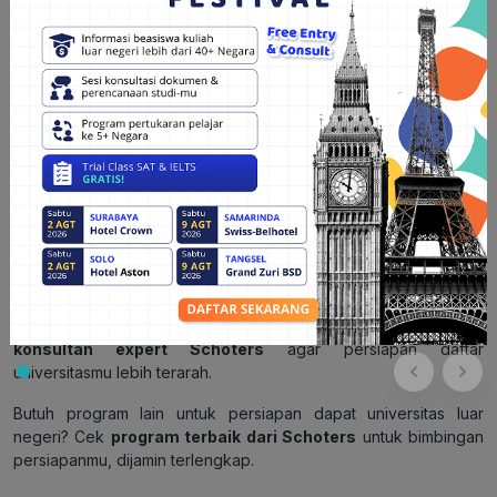
Oleh karena itu, disarankan untuk mengunjungi situs web resmi
IIT Bombay atau menghubungi pihak berwenang di IIT Bombay
untuk mendapatkan informasi yang paling akurat dan terkini
tentang beasiswa yang tersedia untuk mahasiswa Indonesia.
Baca Juga:
Ketahui Beasiswa ICCR untuk Melanjutkan
Studi di India
Rekomendasi Bimbingan Persiapan Lolos Universitas Luar
Negeri
Ingin lulus universitas luar negeri? Yuk
konsultasi dengan
konsultan expert Schoters
agar persiapan daftar
universitasmu lebih terarah.
Butuh program lain untuk persiapan dapat universitas luar
negeri? Cek
program terbaik dari Schoters
untuk bimbingan
persiapanmu, dijamin terlengkap.