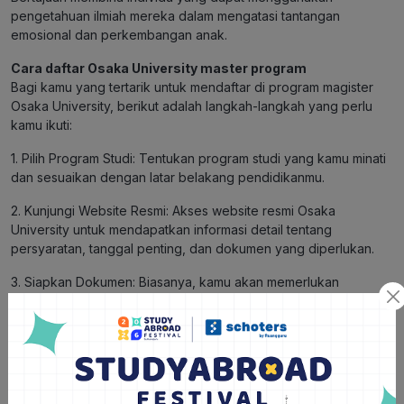
pengetahuan ilmiah mereka dalam mengatasi tantangan
emosional dan perkembangan anak.
Cara daftar Osaka University master program
Bagi kamu yang tertarik untuk mendaftar di program magister
Osaka University, berikut adalah langkah-langkah yang perlu
kamu ikuti:
1. Pilih Program Studi: Tentukan program studi yang kamu minati
dan sesuaikan dengan latar belakang pendidikanmu.
2. Kunjungi Website Resmi: Akses
website resmi Osaka
University
untuk mendapatkan informasi detail tentang
persyaratan, tanggal penting, dan dokumen yang diperlukan.
3. Siapkan Dokumen: Biasanya, kamu akan memerlukan
dokumen seperti ijazah, transkrip nilai, surat rekomendasi, esai
tujuan studi, serta bukti kemampuan bahasa (seperti TOEFL atau
IELTS) tergantung program yang kamu pilih.
4. Kirimkan Aplikasi: Ikuti petunjuk pada website untuk
mengirimkan aplikasi online. Pastikan semua dokumen yang