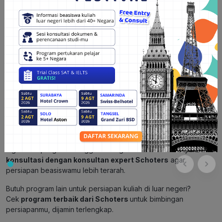
diperlukan sudah kamu sertakan dan tidak ada yang
terlewatkan.
5. Tunggu Pengumuman: Setelah mengirimkan aplikasi, kamu
hanya perlu menunggu pengumuman dari universitas. Jika
diterima, kamu akan menerima informasi lebih lanjut tentang
proses pendaftaran dan persiapan keberangkatanmu.
Baca Juga:
Simak Informasi Lengkap Tentang Beasiswa
MEXT Disini.
Rekomendasi bimbingan persiapan untuk ke Osaka
University Master Program
Ingin lolos perguruan tinggi luar negeri Osaka University? Yuk
konsultasi dengan konsultan expert Schoters
agar
persiapan beasiswamu lebih terarah.
Butuh program lain untuk persiapan kuliah di luar negeri?
Cek
program terbaik dari Schoters
untuk bimbingan
persiapanmu, dijamin terlengkap.