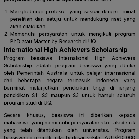
Menghubungi profesor yang sesuai dengan minat
penelitian dan setuju untuk mendukung riset yang
akan dilakukan
Memenuhi persyaratan untuk mengikuti program
PhD atau Master by Research di UQ
International High Achievers Scholarship
Program beasiswa International High Achievers
Scholarship adalah program beasiswa yang dibuka
oleh Pemerintah Australia untuk pelajar internasional
dari beberapa negara termasuk Indonesia yang
berminat melanjutkan pendidikan tinggi di jenjang
pendidikan S1, S2 maupun S3 untuk hampir seluruh
program studi di UQ.
Secara khusus, beasiswa ini diberikan kepada
mahasiswa yang memenuhi persyaratan skor akademik
yang telah ditentukan oleh universitas. Program
beasiswa ini memiliki nilai berkisar sekitar AUD$10.000