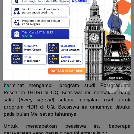
prioritas
Health Security, Stability and Economic
Recovery
. Beasiswa ini biasanya dibuka pada bulan
Februari–April setiap tahunnya.
Baca Juga :
Simak Info Terlengkap Seputar
Beasiswa AAS!
Graduate School Scholarship (termasuk
Research Training Program)
Program beasiswa Graduate School Scholarship
adalah program beasiswa yang ditawarkan oleh
Pemerintah Australia kepada pelajar internasional yang
berminat mengambil program studi Postgraduate
Research (HDR) di UQ. Beasiswa ini mencakup uang
saku (
living stipend
) selama menjalani riset untuk
program HDR di UQ. Beasiswa ini umumnya dibuka
pada bulan Mei setiap tahunnya.
Untuk mendapatkan beasiswa ini, beberapa
persyaratan yang harus dipenuhi antara lain :