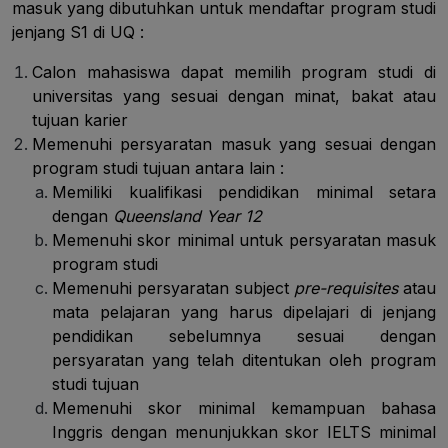
masuk yang dibutuhkan untuk mendaftar program studi
jenjang S1 di UQ :
Calon mahasiswa dapat memilih program studi di
universitas yang sesuai dengan minat, bakat atau
tujuan karier
Memenuhi persyaratan masuk yang sesuai dengan
program studi tujuan antara lain :
Memiliki kualifikasi pendidikan minimal setara
dengan
Queensland Year 12
Memenuhi skor minimal untuk persyaratan masuk
program studi
Memenuhi persyaratan subject
pre-requisites
atau
mata pelajaran yang harus dipelajari di jenjang
pendidikan sebelumnya sesuai dengan
persyaratan yang telah ditentukan oleh program
studi tujuan
Memenuhi skor minimal kemampuan bahasa
Inggris dengan menunjukkan skor IELTS minimal