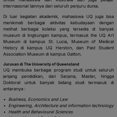
internasional lainnya dari seluruh penjuru dunia.
Di luar kegiatan akademik, mahasiswa UQ juga bisa
menikmati berbagai aktivitas kebudayaan dengan
melihat berbagai koleksi yang tersedia di banyak
museum di lingkungan kampus, termasuk the UQ Art
Museum di kampus St. Lucia, Museum of Medical
History di kampus UQ Herston, dan Past Student
Association Museum di kampus Gatton.
Jurusan di The University of Queensland
UQ membuka berbagai program studi untuk seluruh
jenjang pendidikan, dari Sarjana, Master, hingga
Doktoral untuk banyak bidang studi termasuk di
antaranya :
Business, Economics and Law
Engineering, Architecture and information technology
Health and Behavioural Sciences