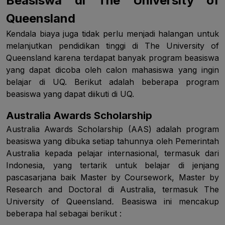
Beasiswa di The University of
Queensland
Kendala biaya juga tidak perlu menjadi halangan untuk
melanjutkan pendidikan tinggi di The University of
Queensland karena terdapat banyak program beasiswa
yang dapat dicoba oleh calon mahasiswa yang ingin
belajar di UQ. Berikut adalah beberapa program
beasiswa yang dapat diikuti di UQ.
Australia Awards Scholarship
Australia Awards Scholarship (AAS) adalah program
beasiswa yang dibuka setiap tahunnya oleh Pemerintah
Australia kepada pelajar internasional, termasuk dari
Indonesia, yang tertarik untuk belajar di jenjang
pascasarjana baik Master by Coursework, Master by
Research and Doctoral di Australia, termasuk The
University of Queensland
.
Beasiswa ini mencakup
beberapa hal sebagai berikut :