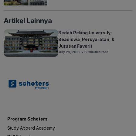
Artikel Lainnya
Bedah Peking University:
Beasiswa, Persyaratan, &
Jurusan Favorit
July 29, 2026
• 19 minutes read
Program Schoters
Study Aboard Academy