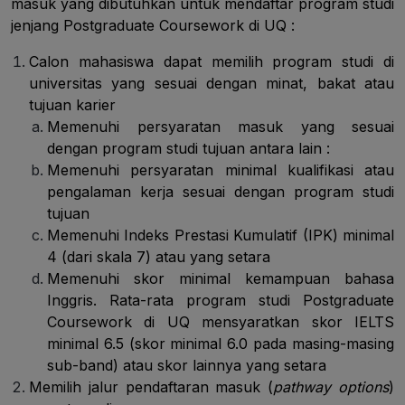
masuk yang dibutuhkan untuk mendaftar program studi
jenjang Postgraduate Coursework di UQ :
Calon mahasiswa dapat memilih program studi di
universitas yang sesuai dengan minat, bakat atau
tujuan karier
Memenuhi persyaratan masuk yang sesuai
dengan program studi tujuan antara lain :
Memenuhi persyaratan minimal kualifikasi atau
pengalaman kerja sesuai dengan program studi
tujuan
Memenuhi Indeks Prestasi Kumulatif (IPK) minimal
4 (dari skala 7) atau yang setara
Memenuhi skor minimal kemampuan bahasa
Inggris. Rata-rata program studi Postgraduate
Coursework di UQ mensyaratkan skor IELTS
minimal 6.5 (skor minimal 6.0 pada masing-masing
sub-band) atau skor lainnya yang setara
Memilih jalur pendaftaran masuk (
pathway options
)