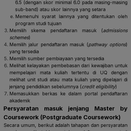
6.5 (dengan skor minimal 6.0 pada masing-masing
sub-band) atau skor lainnya yang setara
Memenuhi syarat lainnya yang ditentukan oleh
program studi tujuan
Memilih skema pendaftaran masuk (
admissions
schemes
)
Memilih jalur pendaftaran masuk (
pathway options
)
yang tersedia
Memilih sumber pembiayaan yang tersedia
Melihat kelayakan pembebasan dari kewajiban untuk
mempelajari mata kuliah tertentu di UQ dengan
melihat unit studi atau mata kuliah yang dipelajari di
jenjang pendidikan sebelumnya (
credit eligibility
)
Memasukkan berkas ke dalam portal pendaftaran
akademik
Persyaratan masuk jenjang Master by
Coursework (Postgraduate Coursework)
Secara umum, berikut adalah tahapan dan persyaratan