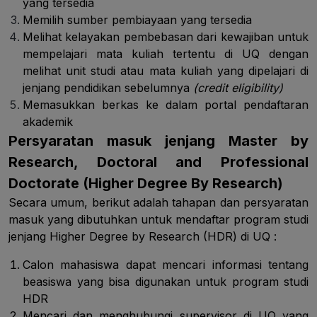
yang tersedia
Memilih sumber pembiayaan yang tersedia
Melihat kelayakan pembebasan dari kewajiban untuk
mempelajari mata kuliah tertentu di UQ dengan
melihat unit studi atau mata kuliah yang dipelajari di
jenjang pendidikan sebelumnya
(credit eligibility)
Memasukkan berkas ke dalam portal pendaftaran
akademik
Persyaratan masuk jenjang Master by
Research, Doctoral and Professional
Doctorate (Higher Degree By Research)
Secara umum, berikut adalah tahapan dan persyaratan
masuk yang dibutuhkan untuk mendaftar program studi
jenjang Higher Degree by Research (HDR) di UQ :
Calon mahasiswa dapat mencari informasi tentang
beasiswa yang bisa digunakan untuk program studi
HDR
Mencari dan menghubungi supervisor di UQ yang