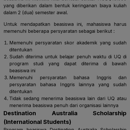
yang diberikan dalam bentuk keringanan biaya kuliah
dalam 2 (dua) semester awal.
Untuk mendapatkan beasiswa ini, mahasiswa harus
memenuhi beberapa persyaratan sebagai berikut :
Memenuhi persyaratan skor akademik yang sudah
ditentukan
Sudah diterima untuk belajar penuh waktu di UQ di
program studi yang dapat diterima di bawah
beasiswa ini
Memenuhi persyaratan bahasa Inggris dan
persyaratan bahasa Inggris lainnya yang sudah
ditentukan
Tidak sedang menerima beasiswa lain dari UQ atau
menerima beasiswa penuh dari organisasi lainnya
Destination Australia Scholarship
(International Students)
Program beasiswa Destination Australia Scholarship