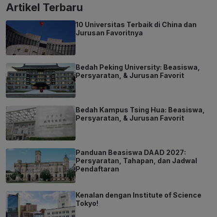
Artikel Terbaru
10 Universitas Terbaik di China dan
Jurusan Favoritnya
Bedah Peking University: Beasiswa,
Persyaratan, & Jurusan Favorit
Bedah Kampus Tsing Hua: Beasiswa,
Persyaratan, & Jurusan Favorit
Panduan Beasiswa DAAD 2027:
Persyaratan, Tahapan, dan Jadwal
Pendaftaran
Kenalan dengan Institute of Science
Tokyo!