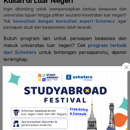
Kuliah di Luar Negeri
Ingin dibimbing untuk mempersiapkan berkas beasiswa dan
universitas tujuan hingga pilihan asuransi kesehatan luar negeri?
Yuk
konsultasi dengan konsultan expert Schoters
agar
persiapan studi dan beasiswamu lebih terarah.
Butuh program lain untuk persiapan beasiswa dan
masuk universitas luar negeri? Cek
program terbaik
dari Schoters
untuk bimbingan persiapanmu, dijamin
terlengkap.