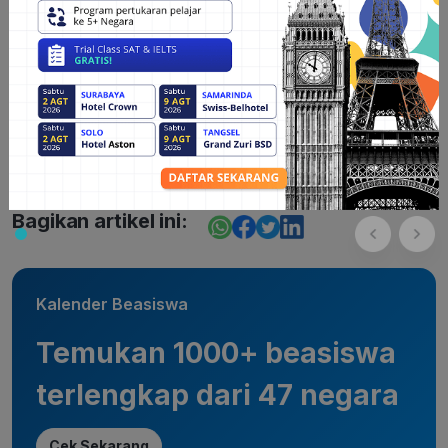
Bagikan artikel ini:
Kalender Beasiswa
Temukan 1000+ beasiswa
terlengkap dari 47 negara
Cek Sekarang