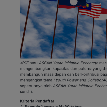
AYIE
atau
ASEAN Youth Initiative Exchange
meru
mengembangkan kapasitas dan potensi yang dimi
membangun masa depan dan berkontribusi bagi
mengangkat tema “
Youth Power and CollaborAC
sepenuhnya oleh
ASEAN Youth Initiative Excha
sendiri.
Kriteria Pendaftar
Pemuda/i berusia 16-30 tahun.