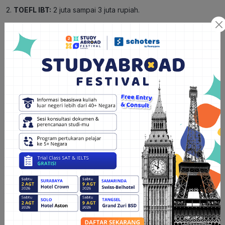
2.
TOEFL IBT:
2 juta sampai 3 juta rupiah.
3.
TOEFL ITP:
400 ribu sampai 600 ribu rupiah.
Rekomendasi bimbingan agar tidak ada kesalahan dalam
persiapan TOEFL
Butuh bimbingan TOEFL terpercaya? Ikuti kelas persiapan
TOEFL by Schoters. Yuk
konsultasi dengan konsultan expert
Schoters
agar persiapan daftar universitasmu lebih terarah.
Butuh program lain untuk persiapan dapat universitas luar
negeri? Cek
program terbaik dari Schoters
untuk bimbingan
persiapanmu, dijamin terlengkap.