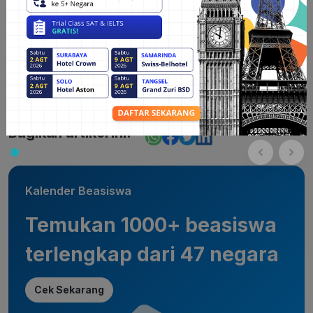
Sumber :
1. Website Universitas of Copenhagen.https://studies.ku.dk/
Bagikan artikel ini:
Kalender Beasiswa
Temukan 1000+ beasiswa
terlengkap dari 47 negara
Cek Sekarang