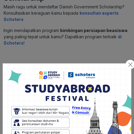
Masih ragu untuk mendaftar Danish Government Scholarship?
Konsultasikan keraguan kamu kepada
konsultan experts
Schoters
Ingin mendapatkan program
bimbingan persiapan beasiswa
yang paling tepat untuk kamu? Dapatkan program terbaik
di
Schoters
!